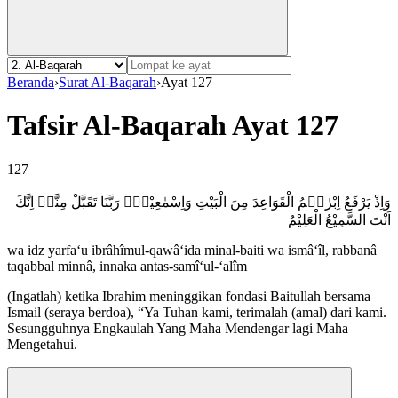
Beranda
›
Surat Al-Baqarah
›
Ayat 127
Tafsir Al-Baqarah Ayat 127
127
وَاِذْ يَرْفَعُ اِبْرٰهٖمُ الْقَوَاعِدَ مِنَ الْبَيْتِ وَاِسْمٰعِيْلُۗ رَبَّنَا تَقَبَّلْ مِنَّاۗ اِنَّكَ
اَنْتَ السَّمِيْعُ الْعَلِيْمُ
wa idz yarfa‘u ibrâhîmul-qawâ‘ida minal-baiti wa ismâ‘îl, rabbanâ
taqabbal minnâ, innaka antas-samî‘ul-‘alîm
(Ingatlah) ketika Ibrahim meninggikan fondasi Baitullah bersama
Ismail (seraya berdoa), “Ya Tuhan kami, terimalah (amal) dari kami.
Sesungguhnya Engkaulah Yang Maha Mendengar lagi Maha
Mengetahui.