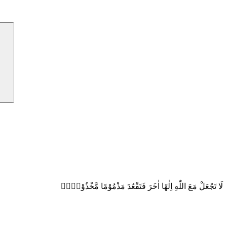
لَا تَجْعَلْ مَعَ اللّٰهِ اِلٰهًا اٰخَرَ فَتَقْعُدَ مَذْمُوْمًا مَّخْذُوْلًاࣖ