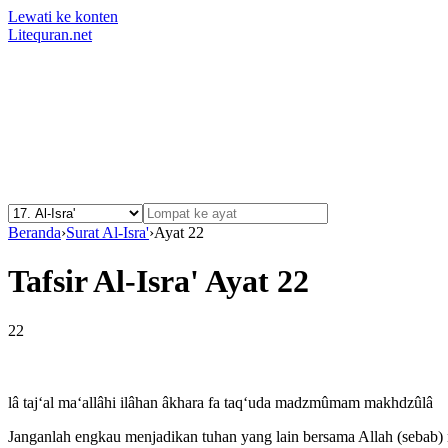
Lewati ke konten
Litequran.net
Beranda
›
Surat Al-Isra'
›
Ayat 22
Tafsir Al-Isra' Ayat 22
22
lâ taj‘al ma‘allâhi ilâhan âkhara fa taq‘uda madzmûmam makhdzûlâ
Janganlah engkau menjadikan tuhan yang lain bersama Allah (sebab) na