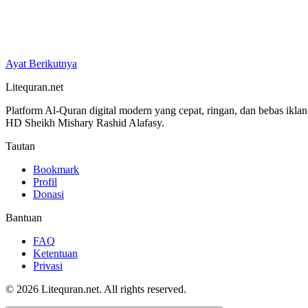
Ayat Berikutnya
Litequran.net
Platform Al-Quran digital modern yang cepat, ringan, dan bebas ikla
HD Sheikh Mishary Rashid Alafasy.
Tautan
Bookmark
Profil
Donasi
Bantuan
FAQ
Ketentuan
Privasi
© 2026 Litequran.net. All rights reserved.