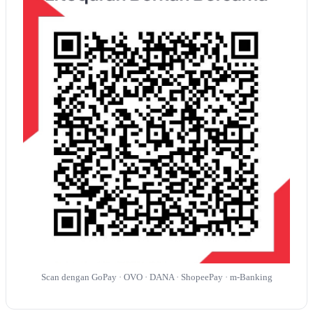
Scan dengan GoPay · OVO · DANA · ShopeePay · m-Banking