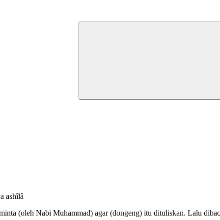
a ashîlâ
inta (oleh Nabi Muhammad) agar (dongeng) itu dituliskan. Lalu dibac