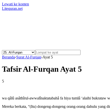
Lewati ke konten
Litequran.net
Beranda
›
Surat Al-Furqan
›
Ayat 5
Tafsir Al-Furqan Ayat 5
5
wa qâlû asâthîrul-awwalînaktatabahâ fa hiya tumlâ ‘alaihi bukrataw w
Mereka berkata, “(Itu) dongeng-dongeng orang-orang dahulu yang dim