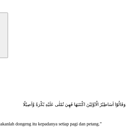
وَقَالُوْٓا اَسَاطِيْرُ الْاَوَّلِيْنَ اكْتَتَبَهَا فَهِيَ تُمْلٰى عَلَيْهِ بُكْرَةً وَّاَصِيْلًا
akanlah dongeng itu kepadanya setiap pagi dan petang.”