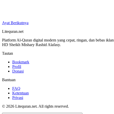
Ayat Berikutnya
Litequran.net
Platform Al-Quran digital modern yang cepat, ringan, dan bebas ikla
HD Sheikh Mishary Rashid Alafasy.
Tautan
Bookmark
Profil
Donasi
Bantuan
FAQ
Ketentuan
Privasi
© 2026 Litequran.net. All rights reserved.