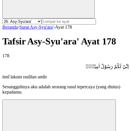
Beranda
›
Surat Asy-Syu'ara'
›
Ayat 178
Tafsir Asy-Syu'ara' Ayat 178
178
اِنِّيْ لَكُمْ رَسُوْلٌ اَمِيْنٌۙ
innî lakum rasûlun amîn
Sesungguhnya aku adalah seorang rasul tepercaya (yang diutus)
kepadamu.