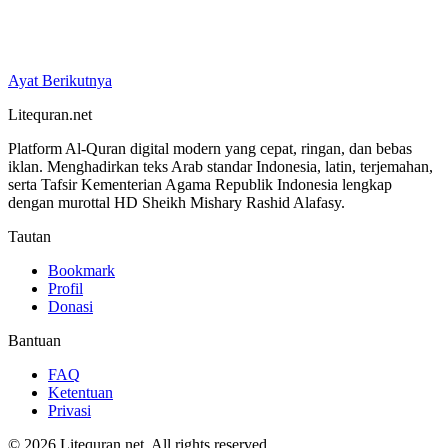
Ayat Berikutnya
Litequran.net
Platform Al-Quran digital modern yang cepat, ringan, dan bebas
iklan. Menghadirkan teks Arab standar Indonesia, latin, terjemahan,
serta Tafsir Kementerian Agama Republik Indonesia lengkap
dengan murottal HD Sheikh Mishary Rashid Alafasy.
Tautan
Bookmark
Profil
Donasi
Bantuan
FAQ
Ketentuan
Privasi
© 2026 Litequran.net. All rights reserved.