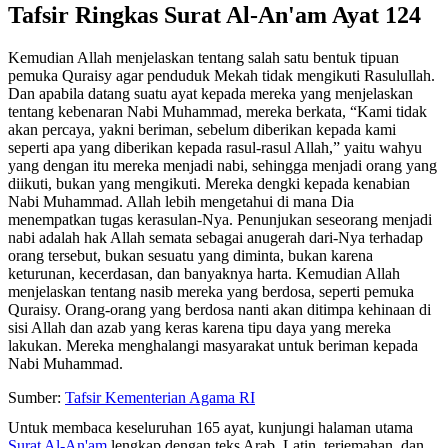
Tafsir Ringkas Surat Al-An'am Ayat 124
Kemudian Allah menjelaskan tentang salah satu bentuk tipuan
pemuka Quraisy agar penduduk Mekah tidak mengikuti Rasulullah.
Dan apabila datang suatu ayat kepada mereka yang menjelaskan
tentang kebenaran Nabi Muhammad, mereka berkata, “Kami tidak
akan percaya, yakni beriman, sebelum diberikan kepada kami
seperti apa yang diberikan kepada rasul-rasul Allah,” yaitu wahyu
yang dengan itu mereka menjadi nabi, sehingga menjadi orang yang
diikuti, bukan yang mengikuti. Mereka dengki kepada kenabian
Nabi Muhammad. Allah lebih mengetahui di mana Dia
menempatkan tugas kerasulan-Nya. Penunjukan seseorang menjadi
nabi adalah hak Allah semata sebagai anugerah dari-Nya terhadap
orang tersebut, bukan sesuatu yang diminta, bukan karena
keturunan, kecerdasan, dan banyaknya harta. Kemudian Allah
menjelaskan tentang nasib mereka yang berdosa, seperti pemuka
Quraisy. Orang-orang yang berdosa nanti akan ditimpa kehinaan di
sisi Allah dan azab yang keras karena tipu daya yang mereka
lakukan. Mereka menghalangi masyarakat untuk beriman kepada
Nabi Muhammad.
Sumber:
Tafsir Kementerian Agama RI
Untuk membaca keseluruhan 165 ayat, kunjungi halaman utama
Surat Al-An'am
lengkap dengan teks Arab, Latin, terjemahan, dan