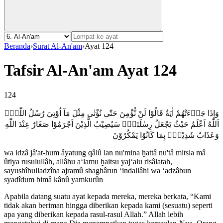
Beranda
›
Surat Al-An'am
›
Ayat 124
Tafsir Al-An'am Ayat 124
124
وَاِذَا جَاۤءَتْهُمْ اٰيَةٌ قَالُوْا لَنْ نُّؤْمِنَ حَتّٰى نُؤْتٰى مِثْلَ مَآ اُوْتِيَ رُسُلُ اللّٰهِۘ
اَللّٰهُ اَعْلَمُ حَيْثُ يَجْعَلُ رِسٰلَتَهٗۗ سَيُصِيْبُ الَّذِيْنَ اَجْرَمُوْا صَغَارٌ عِنْدَ اللّٰهِ
وَعَذَابٌ شَدِيْدٌۢ بِمَا كَانُوْا يَمْكُرُوْنَ
wa idzâ jâ'at-hum âyatung qâlû lan nu'mina ḫattâ nu'tâ mitsla mâ
ûtiya rusulullâh, allâhu a‘lamu ḫaitsu yaj‘alu risâlatah,
sayushîbulladzîna ajramû shaghârun ‘indallâhi wa ‘adzâbun
syadîdum bimâ kânû yamkurûn
Apabila datang suatu ayat kepada mereka, mereka berkata, “Kami
tidak akan beriman hingga diberikan kepada kami (sesuatu) seperti
apa yang diberikan kepada rasul-rasul Allah.” Allah lebih