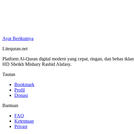
Ayat Berikutnya
Litequran.net
Platform Al-Quran digital modern yang cepat, ringan, dan bebas ikla
HD Sheikh Mishary Rashid Alafasy.
Tautan
Bookmark
Profil
Donasi
Bantuan
FAQ
Ketentuan
Privasi