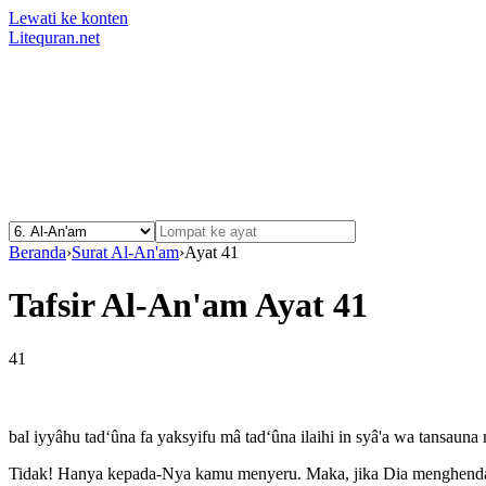
Lewati ke konten
Litequran.net
Beranda
›
Surat Al-An'am
›
Ayat 41
Tafsir Al-An'am Ayat 41
41
bal iyyâhu tad‘ûna fa yaksyifu mâ tad‘ûna ilaihi in syâ'a wa tansauna
Tidak! Hanya kepada-Nya kamu menyeru. Maka, jika Dia menghendak