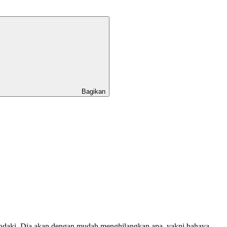
Bagikan
ndaki, Dia akan dengan mudah menghilangkan apa, yakni bahaya,