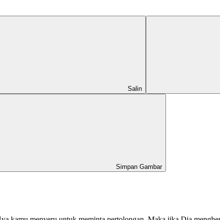
Salin
Simpan Gambar
-Nya kamu menyeru untuk meminta pertolongan. Maka jika Dia menghe