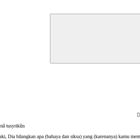
َࣖ
 mâ tusyrikûn
i, Dia hilangkan apa (bahaya dan siksa) yang (karenanya) kamu me