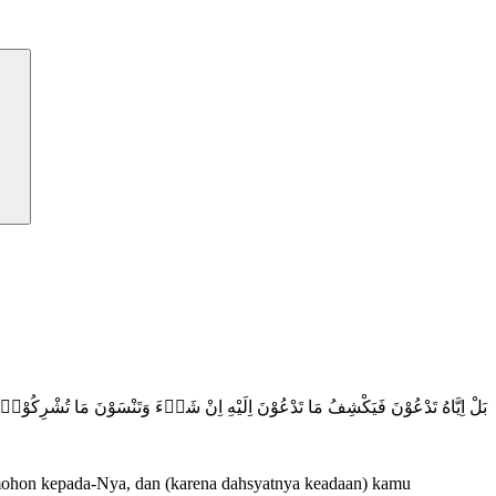
بَلْ اِيَّاهُ تَدْعُوْنَ فَيَكْشِفُ مَا تَدْعُوْنَ اِلَيْهِ اِنْ شَاۤءَ وَتَنْسَوْنَ مَا تُشْرِكُوْن
mohon kepada-Nya, dan (karena dahsyatnya keadaan) kamu