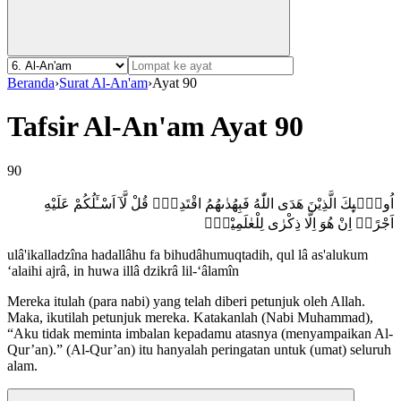
Beranda
›
Surat Al-An'am
›
Ayat 90
Tafsir Al-An'am Ayat 90
90
اُولٰۤىِٕكَ الَّذِيْنَ هَدَى اللّٰهُ فَبِهُدٰىهُمُ اقْتَدِهْۗ قُلْ لَّآ اَسْـَٔلُكُمْ عَلَيْهِ
اَجْرًاۗ اِنْ هُوَ اِلَّا ذِكْرٰى لِلْعٰلَمِيْنَࣖ
ulâ'ikalladzîna hadallâhu fa bihudâhumuqtadih, qul lâ as'alukum
‘alaihi ajrâ, in huwa illâ dzikrâ lil-‘âlamîn
Mereka itulah (para nabi) yang telah diberi petunjuk oleh Allah.
Maka, ikutilah petunjuk mereka. Katakanlah (Nabi Muhammad),
“Aku tidak meminta imbalan kepadamu atasnya (menyampaikan Al-
Qur’an).” (Al-Qur’an) itu hanyalah peringatan untuk (umat) seluruh
alam.