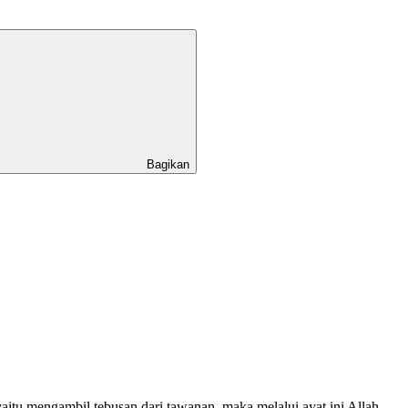
Bagikan
tu mengambil tebusan dari tawanan, maka melalui ayat ini Allah