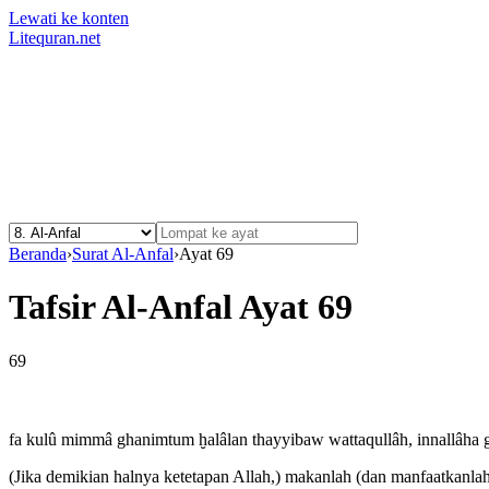
Lewati ke konten
Litequran.net
Beranda
›
Surat Al-Anfal
›
Ayat 69
Tafsir Al-Anfal Ayat 69
69
fa kulû mimmâ ghanimtum ḫalâlan thayyibaw wattaqullâh, innallâha 
(Jika demikian halnya ketetapan Allah,) makanlah (dan manfaatkanlah