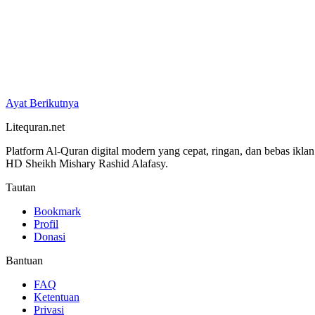
Ayat Berikutnya
Litequran.net
Platform Al-Quran digital modern yang cepat, ringan, dan bebas ikla
HD Sheikh Mishary Rashid Alafasy.
Tautan
Bookmark
Profil
Donasi
Bantuan
FAQ
Ketentuan
Privasi