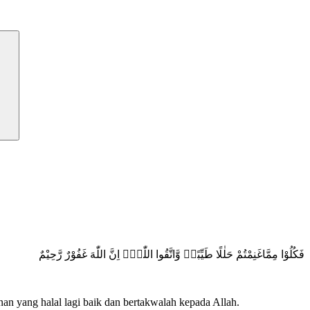
فَكُلُوْا مِمَّاغَنِمْتُمْ حَلٰلًا طَيِّبًاۖ وَّاتَّقُوا اللّٰهَۗ اِنَّ اللّٰهَ غَفُوْرٌ رَّحِيْمٌ
an yang halal lagi baik dan bertakwalah kepada Allah.