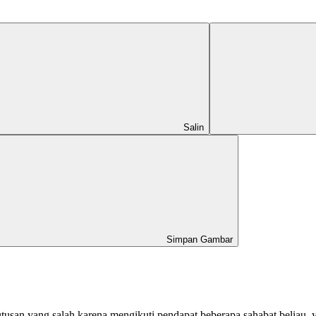
Salin
Simpan Gambar
n yang salah karena mengikuti pendapat beberapa sahabat beliau, yai