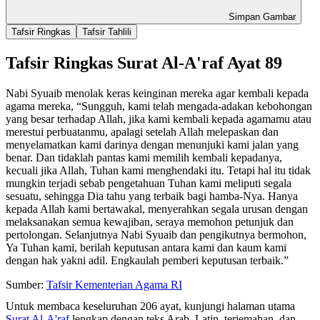
Simpan Gambar
Tafsir Ringkas
Tafsir Tahlili
Tafsir Ringkas Surat Al-A'raf Ayat 89
Nabi Syuaib menolak keras keinginan mereka agar kembali kepada
agama mereka, “Sungguh, kami telah mengada-adakan kebohongan
yang besar terhadap Allah, jika kami kembali kepada agamamu atau
merestui perbuatanmu, apalagi setelah Allah melepaskan dan
menyelamatkan kami darinya dengan menunjuki kami jalan yang
benar. Dan tidaklah pantas kami memilih kembali kepadanya,
kecuali jika Allah, Tuhan kami menghendaki itu. Tetapi hal itu tidak
mungkin terjadi sebab pengetahuan Tuhan kami meliputi segala
sesuatu, sehingga Dia tahu yang terbaik bagi hamba-Nya. Hanya
kepada Allah kami bertawakal, menyerahkan segala urusan dengan
melaksanakan semua kewajiban, seraya memohon petunjuk dan
pertolongan. Selanjutnya Nabi Syuaib dan pengikutnya bermohon,
Ya Tuhan kami, berilah keputusan antara kami dan kaum kami
dengan hak yakni adil. Engkaulah pemberi keputusan terbaik.”
Sumber:
Tafsir Kementerian Agama RI
Untuk membaca keseluruhan 206 ayat, kunjungi halaman utama
Surat Al-A'raf
lengkap dengan teks Arab, Latin, terjemahan, dan