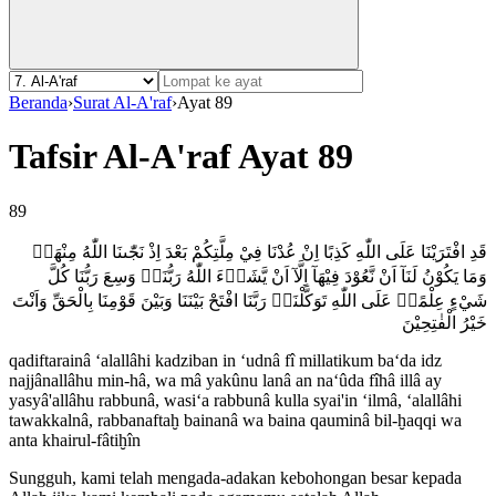
Beranda
›
Surat Al-A'raf
›
Ayat 89
Tafsir Al-A'raf Ayat 89
89
قَدِ افْتَرَيْنَا عَلَى اللّٰهِ كَذِبًا اِنْ عُدْنَا فِيْ مِلَّتِكُمْ بَعْدَ اِذْ نَجّٰىنَا اللّٰهُ مِنْهَاۗ
وَمَا يَكُوْنُ لَنَآ اَنْ نَّعُوْدَ فِيْهَآ اِلَّآ اَنْ يَّشَاۤءَ اللّٰهُ رَبُّنَاۗ وَسِعَ رَبُّنَا كُلَّ
شَيْءٍ عِلْمًاۗ عَلَى اللّٰهِ تَوَكَّلْنَاۗ رَبَّنَا افْتَحْ بَيْنَنَا وَبَيْنَ قَوْمِنَا بِالْحَقِّ وَاَنْتَ
خَيْرُ الْفٰتِحِيْنَ
qadiftarainâ ‘alallâhi kadziban in ‘udnâ fî millatikum ba‘da idz
najjânallâhu min-hâ, wa mâ yakûnu lanâ an na‘ûda fîhâ illâ ay
yasyâ'allâhu rabbunâ, wasi‘a rabbunâ kulla syai'in ‘ilmâ, ‘alallâhi
tawakkalnâ, rabbanaftaḫ bainanâ wa baina qauminâ bil-ḫaqqi wa
anta khairul-fâtiḫîn
Sungguh, kami telah mengada-adakan kebohongan besar kepada