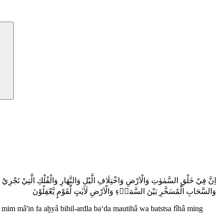
اِنَّ فِيْ خَلْقِ السَّمٰوٰتِ وَالْاَرْضِ وَاخْتِلَافِ الَّيْلِ وَالنَّهَارِ وَالْفُلْكِ الَّتِيْ تَجْرِيْ
وَالسَّحَابِ الْمُسَخَّرِ بَيْنَ السَّمَاۤءِ وَالْاَرْضِ لَاٰيٰتٍ لِّقَوْمٍ يَّعْقِلُوْنَ
'i mim mâ'in fa aḫyâ bihil-ardla ba‘da mautihâ wa batstsa fîhâ ming