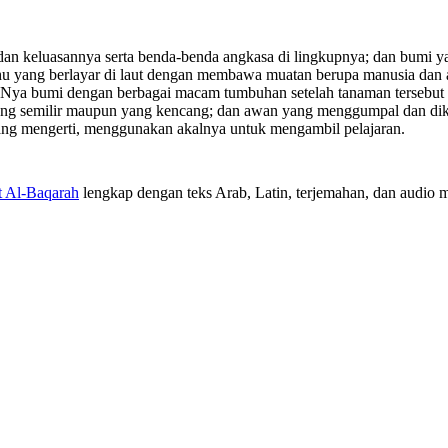
 dan keluasannya serta benda-benda angkasa di lingkupnya; dan bumi y
u yang berlayar di laut dengan membawa muatan berupa manusia dan 
pkan-Nya bumi dengan berbagai macam tumbuhan setelah tanaman tersebut
ng semilir maupun yang kencang; dan awan yang menggumpal dan diken
ang mengerti, menggunakan akalnya untuk mengambil pelajaran.
t Al-Baqarah
lengkap dengan teks Arab, Latin, terjemahan, dan audio mu