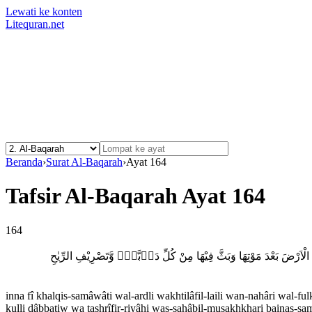
Lewati ke konten
Litequran.net
Beranda
›
Surat Al-Baqarah
›
Ayat 164
Tafsir Al-Baqarah Ayat 164
164
 الْاَرْضَ بَعْدَ مَوْتِهَا وَبَثَّ فِيْهَا مِنْ كُلِّ دَاۤبَّةٍۖ وَّتَصْرِيْفِ الرِّيٰحِ
inna fî khalqis-samâwâti wal-ardli wakhtilâfil-laili wan-nahâri wal-fu
kulli dâbbatiw wa tashrîfir-riyâḫi was-saḫâbil-musakhkhari bainas-samâ