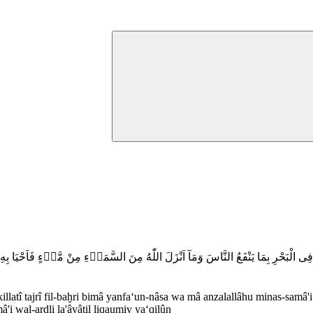
 فِى الْبَحْرِ بِمَا يَنْفَعُ النَّاسَ وَمَآ اَنْزَلَ اللّٰهُ مِنَ السَّمَاۤءِ مِنْ مَّاۤءٍ فَاَحْيَا بِهِ
lkillatî tajrî fil-baḫri bimâ yanfa‘un-nâsa wa mâ anzalallâhu minas-samâ
'i wal-ardli la'âyâtil liqaumiy ya‘qilûn