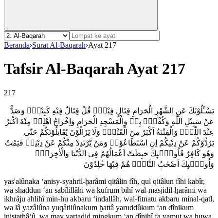
Beranda
›
Surat Al-Baqarah
›
Ayat 217
Tafsir Al-Baqarah Ayat 217
217
يَسْـَٔلُوْنَكَ عَنِ الشَّهْرِ الْحَرَامِ قِتَالٍ فِيْهِۗ قُلْ قِتَالٌ فِيْهِ كَبِيْرٌۗ وَصَدٌّ
عَنْ سَبِيْلِ اللّٰهِ وَكُفْرٌۢ بِهٖ وَالْمَسْجِدِ الْحَرَامِ وَاِخْرَاجُ اَهْلِهٖ مِنْهُ اَكْبَرُ
عِنْدَ اللّٰهِۚ وَالْفِتْنَةُ اَكْبَرُ مِنَ الْقَتْلِۗ وَلَا يَزَالُوْنَ يُقَاتِلُوْنَكُمْ حَتّٰى
يَرُدُّوْكُمْ عَنْ دِيْنِكُمْ اِنِ اسْتَطَاعُوْاۗ وَمَنْ يَّرْتَدِدْ مِنْكُمْ عَنْ دِيْنِهٖ فَيَمُتْ
وَهُوَ كَافِرٌ فَاُولٰۤىِٕكَ حَبِطَتْ اَعْمَالُهُمْ فِى الدُّنْيَا وَالْاٰخِرَةِۚ
وَاُولٰۤىِٕكَ اَصْحٰبُ النَّارِۚ هُمْ فِيْهَا خٰلِدُوْنَ
yas'alûnaka ‘anisy-syahril-ḫarâmi qitâlin fîh, qul qitâlun fîhi kabîr,
wa shaddun ‘an sabîlillâhi wa kufrum bihî wal-masjidil-ḫarâmi wa
ikhrâju ahlihî min-hu akbaru ‘indallâh, wal-fitnatu akbaru minal-qatl,
wa lâ yazâlûna yuqâtilûnakum ḫattâ yaruddûkum ‘an dînikum
inistathâ‘û, wa may yartadid mingkum ‘an dînihî fa yamut wa huwa