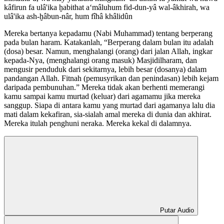
kâfirun fa ulâ'ika ḫabithat a‘mâluhum fid-dun-yâ wal-âkhirah, wa
ulâ'ika ash-ḫâbun-nâr, hum fîhâ khâlidûn
Mereka bertanya kepadamu (Nabi Muhammad) tentang berperang
pada bulan haram. Katakanlah, “Berperang dalam bulan itu adalah
(dosa) besar. Namun, menghalangi (orang) dari jalan Allah, ingkar
kepada-Nya, (menghalangi orang masuk) Masjidilharam, dan
mengusir penduduk dari sekitarnya, lebih besar (dosanya) dalam
pandangan Allah. Fitnah (pemusyrikan dan penindasan) lebih kejam
daripada pembunuhan.” Mereka tidak akan berhenti memerangi
kamu sampai kamu murtad (keluar) dari agamamu jika mereka
sanggup. Siapa di antara kamu yang murtad dari agamanya lalu dia
mati dalam kekafiran, sia-sialah amal mereka di dunia dan akhirat.
Mereka itulah penghuni neraka. Mereka kekal di dalamnya.
Putar Audio