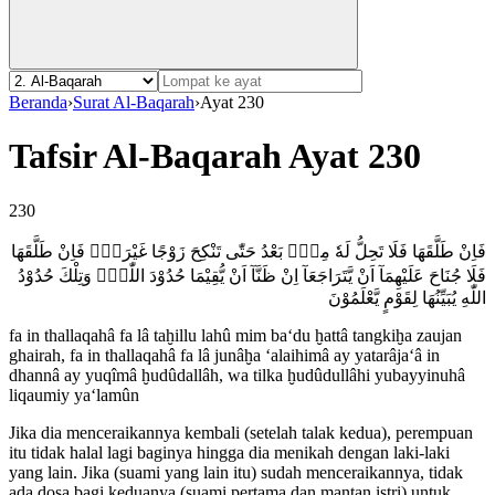
Beranda
›
Surat Al-Baqarah
›
Ayat 230
Tafsir Al-Baqarah Ayat 230
230
فَاِنْ طَلَّقَهَا فَلَا تَحِلُّ لَهٗ مِنْۢ بَعْدُ حَتّٰى تَنْكِحَ زَوْجًا غَيْرَهٗۗ فَاِنْ طَلَّقَهَا
فَلَا جُنَاحَ عَلَيْهِمَآ اَنْ يَّتَرَاجَعَآ اِنْ ظَنَّآ اَنْ يُّقِيْمَا حُدُوْدَ اللّٰهِۗ وَتِلْكَ حُدُوْدُ
اللّٰهِ يُبَيِّنُهَا لِقَوْمٍ يَّعْلَمُوْنَ
fa in thallaqahâ fa lâ taḫillu lahû mim ba‘du ḫattâ tangkiḫa zaujan
ghairah, fa in thallaqahâ fa lâ junâḫa ‘alaihimâ ay yatarâja‘â in
dhannâ ay yuqîmâ ḫudûdallâh, wa tilka ḫudûdullâhi yubayyinuhâ
liqaumiy ya‘lamûn
Jika dia menceraikannya kembali (setelah talak kedua), perempuan
itu tidak halal lagi baginya hingga dia menikah dengan laki-laki
yang lain. Jika (suami yang lain itu) sudah menceraikannya, tidak
ada dosa bagi keduanya (suami pertama dan mantan istri) untuk