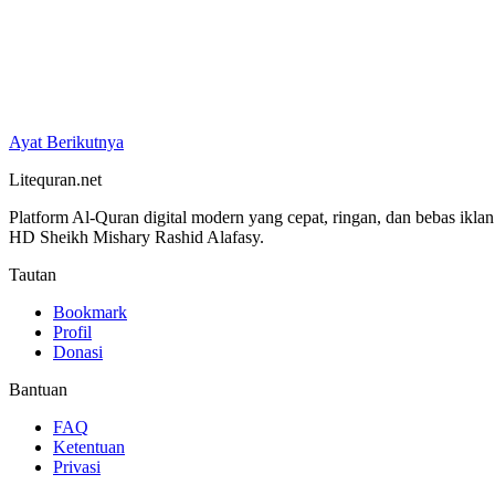
Ayat Berikutnya
Litequran.net
Platform Al-Quran digital modern yang cepat, ringan, dan bebas ikla
HD Sheikh Mishary Rashid Alafasy.
Tautan
Bookmark
Profil
Donasi
Bantuan
FAQ
Ketentuan
Privasi