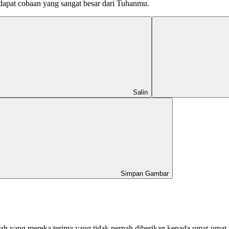
apat cobaan yang sangat besar dari Tuhanmu.
Salin
Simpan Gambar
erah yang mereka terima yang tidak pernah diberikan kepada umat-umat