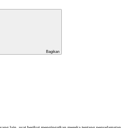
Bagikan
 yang lain, ayat berikut mengingatkan mereka tentang penyelamatan