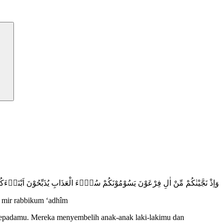
وَاِذْ نَجَّيْنٰكُمْ مِّنْ اٰلِ فِرْعَوْنَ يَسُوْمُوْنَكُمْ سُوْۤءَ الْعَذَابِ يُذَبِّحُوْنَ اَبْنَا
m mir rabbikum ‘adhîm
 kepadamu. Mereka menyembelih anak-anak laki-lakimu dan