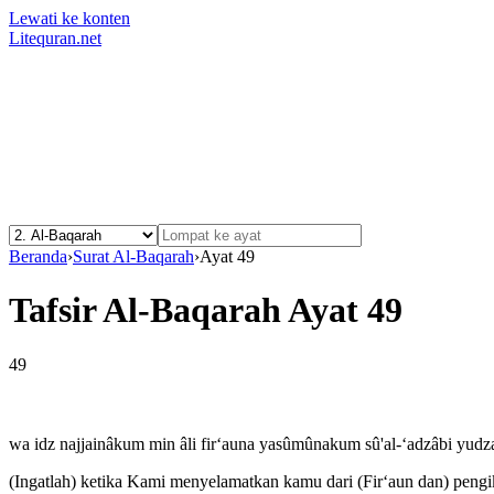
Lewati ke konten
Litequran.net
Beranda
›
Surat Al-Baqarah
›
Ayat 49
Tafsir Al-Baqarah Ayat 49
49
wa idz najjainâkum min âli fir‘auna yasûmûnakum sû'al-‘adzâbi yud
(Ingatlah) ketika Kami menyelamatkan kamu dari (Fir‘aun dan) peng