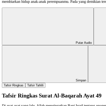
membiarkan hidup anak-anak perempuanmu. Pada yang demikian terd
Putar Audio
Simpan
Tafsir Ringkas
Tafsir Tahlili
Tafsir Ringkas Surat Al-Baqarah Ayat 49
Di ayat-ayat yang lalu, Allah mengingatkan Bani Israil tentang anug