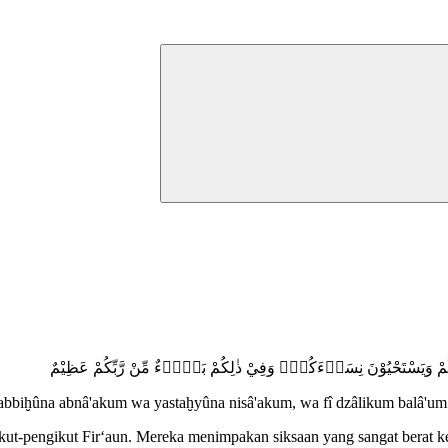
ۤءَكُمْ وَيَسْتَحْيُوْنَ نِسَاۤءَكُمْۗ وَفِيْ ذٰلِكُمْ بَلَاۤءٌ مِّنْ رَّبِّكُمْ عَظِيْمٌ
zabbiḫûna abnâ'akum wa yastaḫyûna nisâ'akum, wa fî dzâlikum balâ'u
ikut-pengikut Fir‘aun. Mereka menimpakan siksaan yang sangat berat