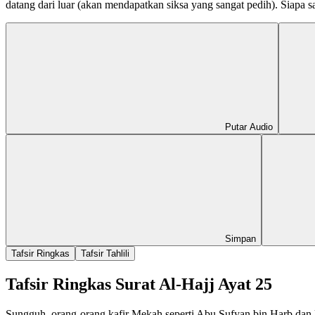
datang dari luar (akan mendapatkan siksa yang sangat pedih). Siapa 
Putar Audio
Simpan
Tafsir Ringkas
Tafsir Tahlili
Tafsir Ringkas Surat Al-Hajj Ayat 25
Sungguh, orang-orang kafir Mekah seperti Abu Sufyan bin Harb dan