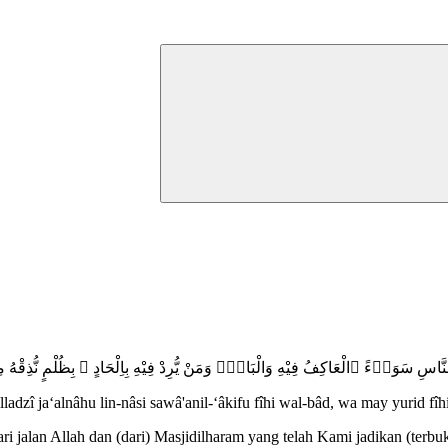
هُ لِلنَّاسِ سَوَاۤءً ࣙالْعَاكِفُ فِيْهِ وَالْبَادِۗ وَمَنْ يُّرِدْ فِيْهِ بِاِلْحَادٍ ۢ بِظُلْمٍ نُّذِقْه
lladzî ja‘alnâhu lin-nâsi sawâ'anil-‘âkifu fîhi wal-bâd, wa may yurid fî
i jalan Allah dan (dari) Masjidilharam yang telah Kami jadikan (ter