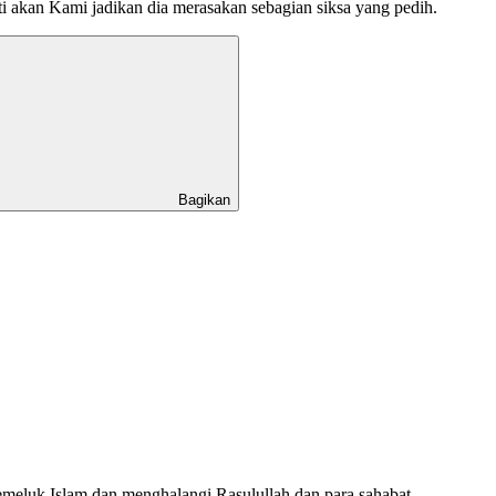
ti akan Kami jadikan dia merasakan sebagian siksa yang pedih.
Bagikan
meluk Islam dan menghalangi Rasulullah dan para sahabat