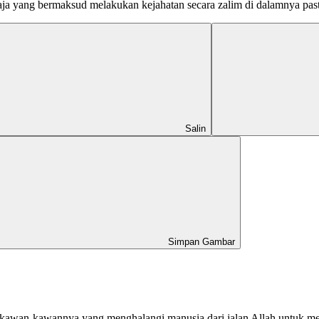
saja yang bermaksud melakukan kejahatan secara zalim di dalamnya pas
Salin
Simpan Gambar
 kawan-kawannya yang menghalangi manusia dari jalan Allah untuk me