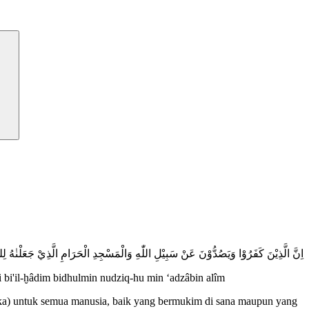
اِنَّ الَّذِيْنَ كَفَرُوْا وَيَصُدُّوْنَ عَنْ سَبِيْلِ اللّٰهِ وَالْمَسْجِدِ الْحَرَامِ الَّذِيْ جَعَلْنٰ
hi bi'il-ḫâdim bidhulmin nudziq-hu min ‘adzâbin alîm
buka) untuk semua manusia, baik yang bermukim di sana maupun yang