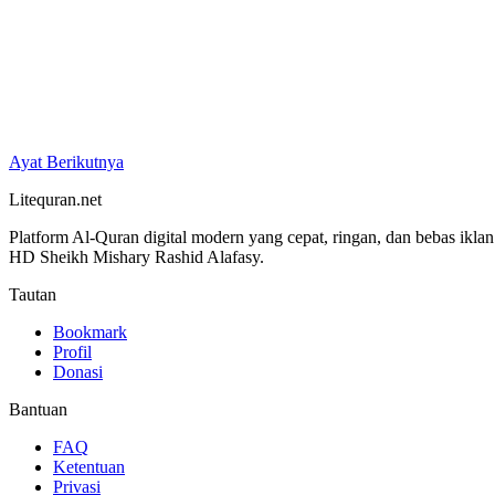
Ayat Berikutnya
Litequran.net
Platform Al-Quran digital modern yang cepat, ringan, dan bebas ikla
HD Sheikh Mishary Rashid Alafasy.
Tautan
Bookmark
Profil
Donasi
Bantuan
FAQ
Ketentuan
Privasi