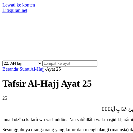
Lewati ke konten
Litequran.net
Beranda
›
Surat Al-Hajj
›
Ayat 25
Tafsir Al-Hajj Ayat 25
25
ُ مِنْ عَذَابٍ اَلِيْمٍࣖ
innalladzîna kafarû wa yashuddûna ‘an sabîlillâhi wal-masjidil-ḫarâmi
Sesungguhnya orang-orang yang kufur dan menghalangi (manusia) dar