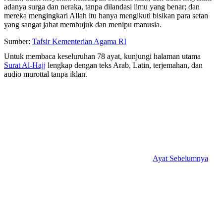
adanya surga dan neraka, tanpa dilandasi ilmu yang benar; dan
mereka mengingkari Allah itu hanya mengikuti bisikan para setan
yang sangat jahat membujuk dan menipu manusia.
Sumber:
Tafsir Kementerian Agama RI
Untuk membaca keseluruhan 78 ayat, kunjungi halaman utama
Surat Al-Hajj
lengkap dengan teks Arab, Latin, terjemahan, dan
audio murottal tanpa iklan.
Ayat Sebelumnya