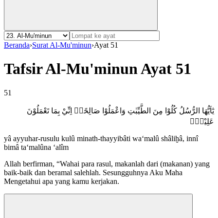
Beranda
›
Surat Al-Mu'minun
›
Ayat 51
Tafsir Al-Mu'minun Ayat 51
51
يٰٓاَيُّهَا الرُّسُلُ كُلُوْا مِنَ الطَّيِّبٰتِ وَاعْمَلُوْا صَالِحًاۗ اِنِّيْ بِمَا تَعْمَلُوْنَ
عَلِيْمٌۗ
yâ ayyuhar-rusulu kulû minath-thayyibâti wa‘malû shâliḫâ, innî
bimâ ta‘malûna ‘alîm
Allah berfirman, “Wahai para rasul, makanlah dari (makanan) yang
baik-baik dan beramal salehlah. Sesungguhnya Aku Maha
Mengetahui apa yang kamu kerjakan.