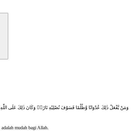
وَمَنْ يَّفْعَلْ ذٰلِكَ عُدْوَانًا وَّظُلْمًا فَسَوْفَ نُصْلِيْهِ نَارًاۗ وَكَانَ ذٰلِكَ عَلَى اللّٰهِ 
 adalah mudah bagi Allah.