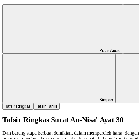
Putar Audio
Simpan
Tafsir Ringkas
Tafsir Tahlili
Tafsir Ringkas Surat An-Nisa' Ayat 30
Dan barang siapa berbuat demikian, dalam memperoleh harta, denga
hukuman dengan siksaan neraka, adalah sesuatu hal yang sangat muda