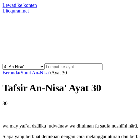
Lewati ke konten
Litequran.net
Beranda
›
Surat An-Nisa'
›
Ayat 30
Tafsir An-Nisa' Ayat 30
30
wa may yaf‘al dzâlika ‘udwânaw wa dhulman fa saufa nushlîhi nârâ, w
Siapa yang berbuat demikian dengan cara melanggar aturan dan berb