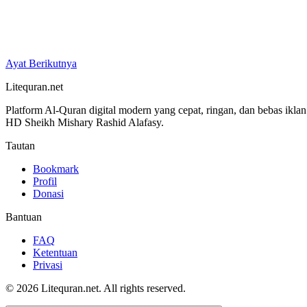
Ayat Berikutnya
Litequran.net
Platform Al-Quran digital modern yang cepat, ringan, dan bebas ikla
HD Sheikh Mishary Rashid Alafasy.
Tautan
Bookmark
Profil
Donasi
Bantuan
FAQ
Ketentuan
Privasi
© 2026 Litequran.net. All rights reserved.