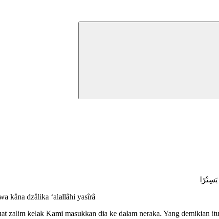
يَسِيْرًا
a kâna dzâlika ‘alallâhi yasîrâ
uat zalim kelak Kami masukkan dia ke dalam neraka. Yang demikian itu