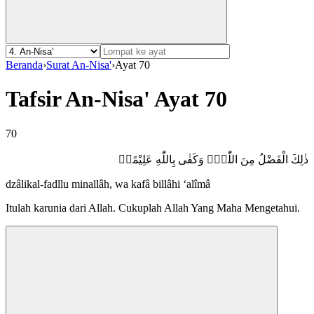
Beranda
›
Surat An-Nisa'
›
Ayat 70
Tafsir An-Nisa' Ayat 70
70
ذٰلِكَ الْفَضْلُ مِنَ اللّٰهِۗ وَكَفٰى بِاللّٰهِ عَلِيْمًاࣖ
dzâlikal-fadllu minallâh, wa kafâ billâhi ‘alîmâ
Itulah karunia dari Allah. Cukuplah Allah Yang Maha Mengetahui.