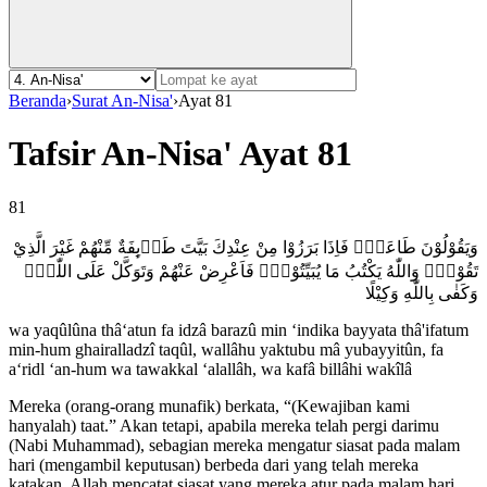
Beranda
›
Surat An-Nisa'
›
Ayat 81
Tafsir An-Nisa' Ayat 81
81
وَيَقُوْلُوْنَ طَاعَةٌۖ فَاِذَا بَرَزُوْا مِنْ عِنْدِكَ بَيَّتَ طَاۤىِٕفَةٌ مِّنْهُمْ غَيْرَ الَّذِيْ
تَقُوْلُۗ وَاللّٰهُ يَكْتُبُ مَا يُبَيِّتُوْنَۚ فَاَعْرِضْ عَنْهُمْ وَتَوَكَّلْ عَلَى اللّٰهِۗ
وَكَفٰى بِاللّٰهِ وَكِيْلًا
wa yaqûlûna thâ‘atun fa idzâ barazû min ‘indika bayyata thâ'ifatum
min-hum ghairalladzî taqûl, wallâhu yaktubu mâ yubayyitûn, fa
a‘ridl ‘an-hum wa tawakkal ‘alallâh, wa kafâ billâhi wakîlâ
Mereka (orang-orang munafik) berkata, “(Kewajiban kami
hanyalah) taat.” Akan tetapi, apabila mereka telah pergi darimu
(Nabi Muhammad), sebagian mereka mengatur siasat pada malam
hari (mengambil keputusan) berbeda dari yang telah mereka
katakan. Allah mencatat siasat yang mereka atur pada malam hari