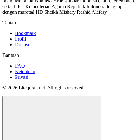
iklan. Menghadirkan teks Arab standar Indonesia, latin, terjemahan,
serta Tafsir Kementerian Agama Republik Indonesia lengkap
dengan murottal HD Sheikh Mishary Rashid Alafasy.
Tautan
Bookmark
Profil
Donasi
Bantuan
FAQ
Ketentuan
Privasi
© 2026 Litequran.net. All rights reserved.