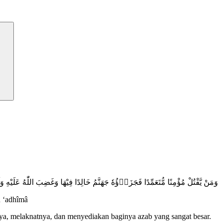
وَمَنْ يَّقْتُلْ مُؤْمِنًا مُّتَعَمِّدًا فَجَزَاۤؤُهٗ جَهَنَّمُ خَالِدًا فِيْهَا وَغَضِبَ اللّٰهُ عَلَيْهِ وَلَ
n ‘adhîmâ
a, melaknatnya, dan menyediakan baginya azab yang sangat besar.