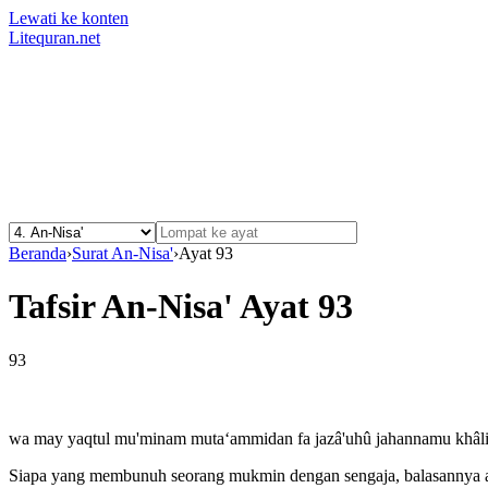
Lewati ke konten
Litequran.net
Beranda
›
Surat An-Nisa'
›
Ayat 93
Tafsir An-Nisa' Ayat 93
93
wa may yaqtul mu'minam muta‘ammidan fa jazâ'uhû jahannamu khâlida
Siapa yang membunuh seorang mukmin dengan sengaja, balasannya ad