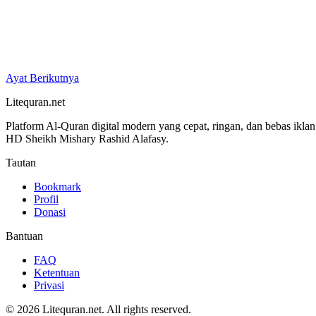
Ayat Berikutnya
Litequran.net
Platform Al-Quran digital modern yang cepat, ringan, dan bebas ikla
HD Sheikh Mishary Rashid Alafasy.
Tautan
Bookmark
Profil
Donasi
Bantuan
FAQ
Ketentuan
Privasi
© 2026 Litequran.net. All rights reserved.