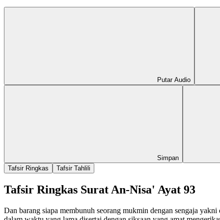
Putar Audio
Simpan
Tafsir Ringkas
Tafsir Tahlili
Tafsir Ringkas Surat An-Nisa' Ayat 93
Dan barang siapa membunuh seorang mukmin dengan sengaja yakni den
dalam waktu yang lama disertai dengan siksaan yang amat mengerik