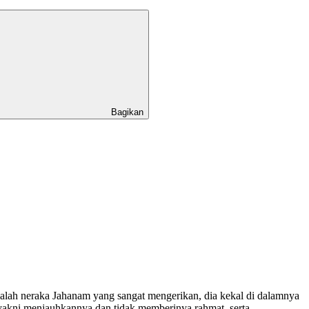
Bagikan
alah neraka Jahanam yang sangat mengerikan, dia kekal di dalamnya
yakni menjauhkannya dan tidak memberinya rahmat, serta