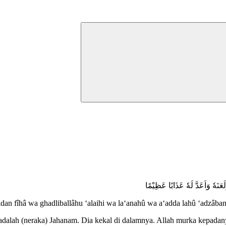
عَنَهٗ وَاَعَدَّ لَهٗ عَذَابًا عَظِيْمًا
n fîhâ wa ghadliballâhu ‘alaihi wa la‘anahû wa a‘adda lahû ‘adzâba
alah (neraka) Jahanam. Dia kekal di dalamnya. Allah murka kepadany