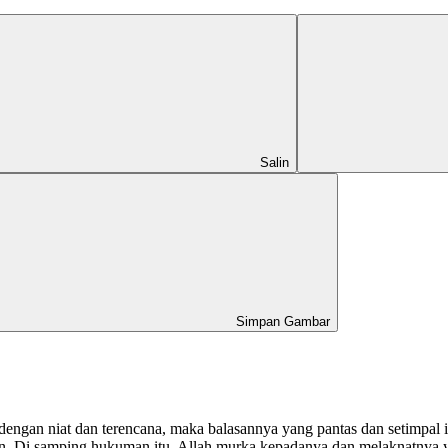
Salin
Simpan Gambar
gan niat dan terencana, maka balasannya yang pantas dan setimpal i
an. Di samping hukuman itu, Allah murka kepadanya dan melaknatnya 