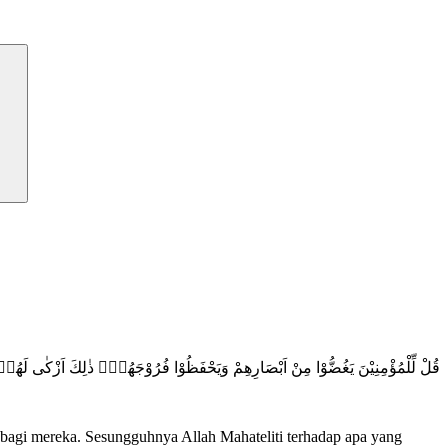
قُلْ لِّلْمُؤْمِنِيْنَ يَغُضُّوْا مِنْ اَبْصَارِهِمْ وَيَحْفَظُوْا فُرُوْجَهُمْۗ ذٰلِكَ اَزْكٰى لَهُمْ
bagi mereka. Sesungguhnya Allah Mahateliti terhadap apa yang