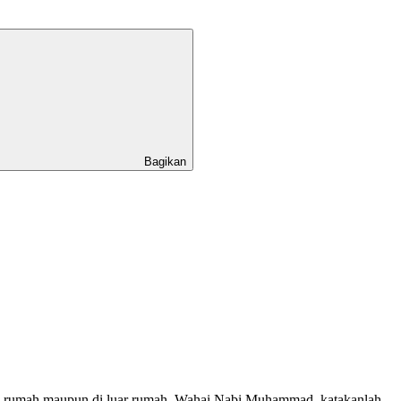
Bagikan
dalam rumah maupun di luar rumah. Wahai Nabi Muhammad, katakanlah