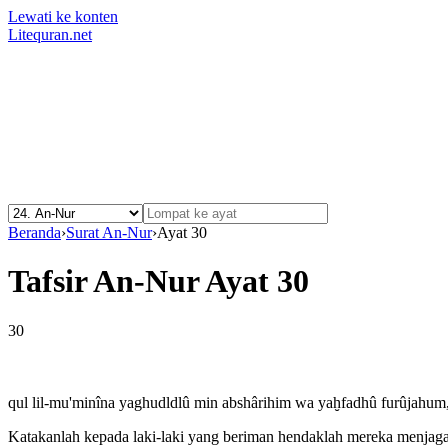
Lewati ke konten
Litequran.net
Beranda
›
Surat An-Nur
›
Ayat 30
Tafsir An-Nur Ayat 30
30
qul lil-mu'minîna yaghudldlû min abshârihim wa yaḫfadhû furûjahum,
Katakanlah kepada laki-laki yang beriman hendaklah mereka menjaga