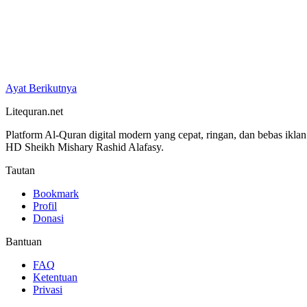
Ayat Berikutnya
Litequran.net
Platform Al-Quran digital modern yang cepat, ringan, dan bebas ikla
HD Sheikh Mishary Rashid Alafasy.
Tautan
Bookmark
Profil
Donasi
Bantuan
FAQ
Ketentuan
Privasi