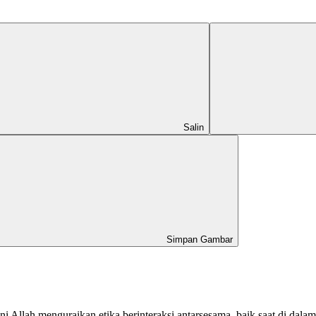
Salin
Simpan Gambar
ini Allah menguraikan etika berinteraksi antarsesama, baik saat di 