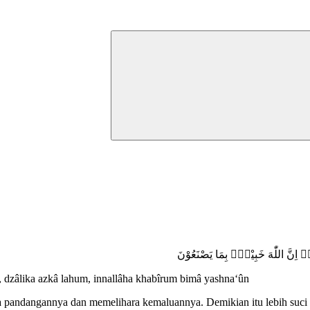
ۗ اِنَّ اللّٰهَ خَبِيْرٌۢ بِمَا يَصْنَعُوْنَ
 dzâlika azkâ lahum, innallâha khabîrum bimâ yashna‘ûn
 pandangannya dan memelihara kemaluannya. Demikian itu lebih suci 