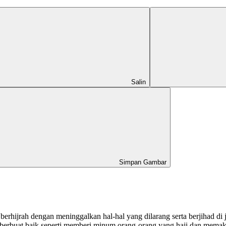
Salin
Simpan Gambar
erhijrah dengan meninggalkan hal-hal yang dilarang serta berjihad di j
eka berbuat baik seperti memberi minum orang-orang yang haji dan mem