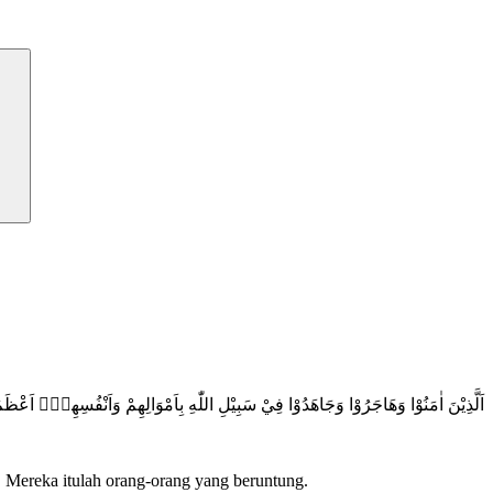
اَلَّذِيْنَ اٰمَنُوْا وَهَاجَرُوْا وَجَاهَدُوْا فِيْ سَبِيْلِ اللّٰهِ بِاَمْوَالِهِمْ وَاَنْفُسِهِمْۙ اَ
h. Mereka itulah orang-orang yang beruntung.