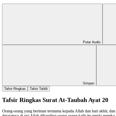
Putar Audio
Simpan
Tafsir Ringkas
Tafsir Tahlili
Tafsir Ringkas Surat At-Taubah Ayat 20
Orang-orang yang beriman terutama kepada Allah dan hari akhir, dan b
derajatnya di sisi Allah dibanding orang-orang kafir itu meski mer