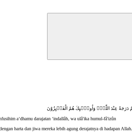
عْظَمُ دَرَجَةً عِنْدَ اللّٰهِۗ وَاُولٰۤىِٕكَ هُمُ الْفَاۤىِٕزُوْنَ
nfusihim a‘dhamu darajatan ‘indallâh, wa ulâ'ika humul-fâ'izûn
h dengan harta dan jiwa mereka lebih agung derajatnya di hadapan Alla