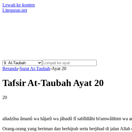
Lewati ke konten
Litequran.net
Beranda
›
Surat At-Taubah
›
Ayat 20
Tafsir At-Taubah Ayat 20
20
alladzîna âmanû wa hâjarû wa jâhadû fî sabîlillâhi bi'amwâlihim wa a
Orang-orang yang beriman dan berhijrah serta berjihad di jalan Alla