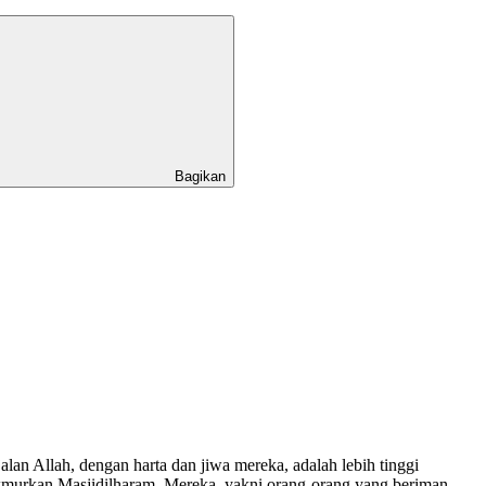
Bagikan
alan Allah, dengan harta dan jiwa mereka, adalah lebih tinggi
akmurkan Masjidilharam. Mereka, yakni orang-orang yang beriman,