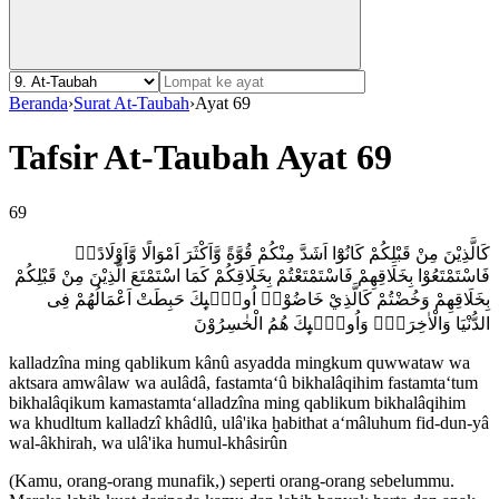
Beranda
›
Surat At-Taubah
›
Ayat 69
Tafsir At-Taubah Ayat 69
69
كَالَّذِيْنَ مِنْ قَبْلِكُمْ كَانُوْٓا اَشَدَّ مِنْكُمْ قُوَّةً وَّاَكْثَرَ اَمْوَالًا وَّاَوْلَادًاۗ
فَاسْتَمْتَعُوْا بِخَلَاقِهِمْ فَاسْتَمْتَعْتُمْ بِخَلَاقِكُمْ كَمَا اسْتَمْتَعَ الَّذِيْنَ مِنْ قَبْلِكُمْ
بِخَلَاقِهِمْ وَخُضْتُمْ كَالَّذِيْ خَاضُوْاۗ اُولٰۤىِٕكَ حَبِطَتْ اَعْمَالُهُمْ فِى
الدُّنْيَا وَالْاٰخِرَةِۚ وَاُولٰۤىِٕكَ هُمُ الْخٰسِرُوْنَ
kalladzîna ming qablikum kânû asyadda mingkum quwwataw wa
aktsara amwâlaw wa aulâdâ, fastamta‘û bikhalâqihim fastamta‘tum
bikhalâqikum kamastamta‘alladzîna ming qablikum bikhalâqihim
wa khudltum kalladzî khâdlû, ulâ'ika ḫabithat a‘mâluhum fid-dun-yâ
wal-âkhirah, wa ulâ'ika humul-khâsirûn
(Kamu, orang-orang munafik,) seperti orang-orang sebelummu.