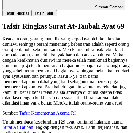
Simpan Gambar
Tafsir Ringkas
Tafsir Tahlili
Tafsir Ringkas Surat At-Taubah Ayat 69
Keadaan orang-orang munafik yang terpedaya oleh kenikmatan
duniawi sehingga berani menentang kebenaran adalah seperti orang-
orang terdahulu sebelum kamu. Mereka memiliki fisik lebih kuat
daripada kamu, dan lebih banyak harta dan anak-anaknya. Maka
dengan kenikmatan duniawi itu mereka telah menikmati bagiannya,
dan kamu juga telah menikmati bagianmu sebagaimana orang-orang
yang sebelummu menikmati bagiannya sehingga melalaikanmu dari
ayat-ayat Allah dan petunjuk Rasul-Nya, dan kamu
mempercakapkan hal-hal yang batil sebagaimana mereka juga
mempercakapkannya. Padahal, dengan itu semua, mereka dan juga
kamu itu benar-benar telah sia-sia amalnya di dunia karena tidak
dilandasi dengan keikhlasan dan sia-sia di akhirat karena tidak
dilandasi iman yang benar. Mereka itulah orang-orang yang rugi.
Sumber:
Tafsir Kementerian Agama RI
Untuk membaca keseluruhan 129 ayat, kunjungi halaman utama
Surat At-Taubah
lengkap dengan teks Arab, Latin, terjemahan, dan
audio murottal tanpa iklan.