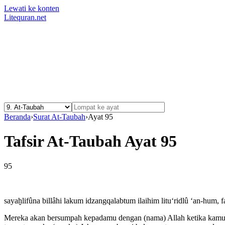
Lewati ke konten
Litequran.net
Beranda
›
Surat At-Taubah
›
Ayat 95
Tafsir At-Taubah Ayat 95
95
sayaḫlifûna billâhi lakum idzangqalabtum ilaihim litu‘ridlû ‘an-hu
Mereka akan bersumpah kepadamu dengan (nama) Allah ketika kamu k