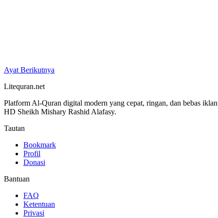
Ayat Berikutnya
Litequran.net
Platform Al-Quran digital modern yang cepat, ringan, dan bebas ikla
HD Sheikh Mishary Rashid Alafasy.
Tautan
Bookmark
Profil
Donasi
Bantuan
FAQ
Ketentuan
Privasi