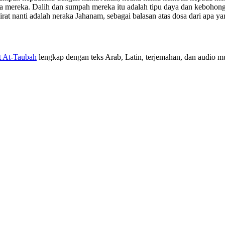
mereka. Dalih dan sumpah mereka itu adalah tipu daya dan kebohonga
rat nanti adalah neraka Jahanam, sebagai balasan atas dosa dari apa 
t At-Taubah
lengkap dengan teks Arab, Latin, terjemahan, dan audio mur