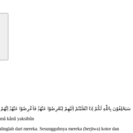
سَيَحْلِفُوْنَ بِاللّٰهِ لَكُمْ اِذَا انْقَلَبْتُمْ اِلَيْهِمْ لِتُعْرِضُوْا عَنْهُمْۗ فَاَعْرِضُوْا عَنْهُمْۗ اِنَّهُ
bimâ kânû yaksibûn
inglah dari mereka. Sesungguhnya mereka (berjiwa) kotor dan