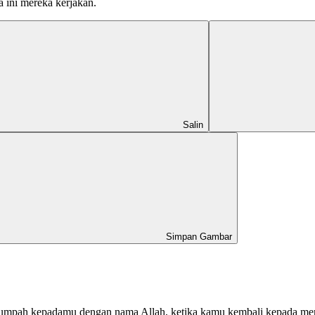
 ini mereka kerjakan.
Salin
Simpan Gambar
mpah kepadamu dengan nama Allah, ketika kamu kembali kepada merek