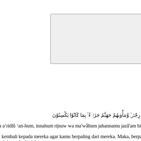
مْ رِجْسٌۙ وَّمَأْوٰىهُمْ جَهَنَّمُ جَزَاۤءً ۢ بِمَا كَانُوْا يَكْسِبُوْنَ
m, fa a‘ridlû ‘an-hum, innahum rijsuw wa ma'wâhum jahannamu jazâ'am 
embali kepada mereka agar kamu berpaling dari mereka. Maka, berpal