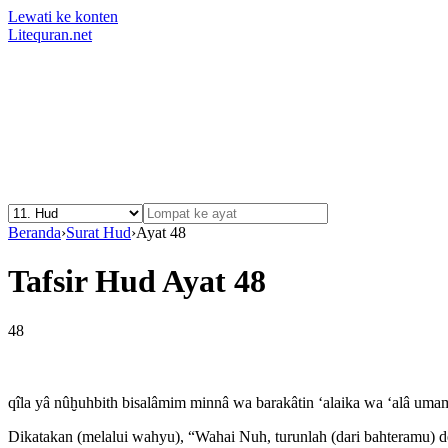
Lewati ke konten
Litequran.net
Beranda
›
Surat Hud
›
Ayat 48
Tafsir Hud Ayat 48
48
qîla yâ nûḫuhbith bisalâmim minnâ wa barakâtin ‘alaika wa ‘alâ
Dikatakan (melalui wahyu), “Wahai Nuh, turunlah (dari bahteramu)