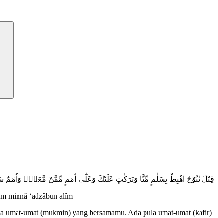
قِيْلَ يٰنُوْحُ اهْبِطْ بِسَلٰمٍ مِّنَّا وَبَرَكٰتٍ عَلَيْكَ وَعَلٰٓى اُمَمٍ مِّمَّنْ مَّعَكَۗ وَاُمَمٌ سَنُمَ
um minnâ ‘adzâbun alîm
rta umat-umat (mukmin) yang bersamamu. Ada pula umat-umat (kafir)