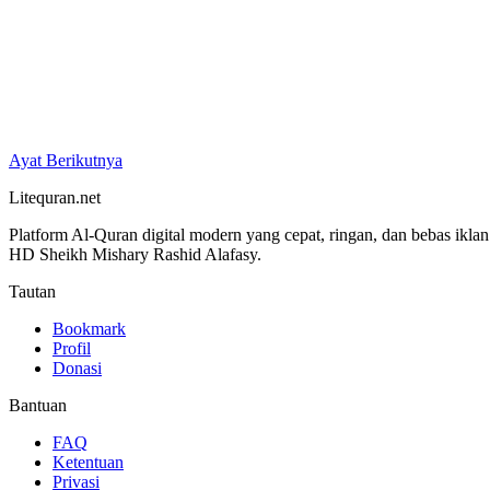
Ayat Berikutnya
Litequran.net
Platform Al-Quran digital modern yang cepat, ringan, dan bebas ikla
HD Sheikh Mishary Rashid Alafasy.
Tautan
Bookmark
Profil
Donasi
Bantuan
FAQ
Ketentuan
Privasi