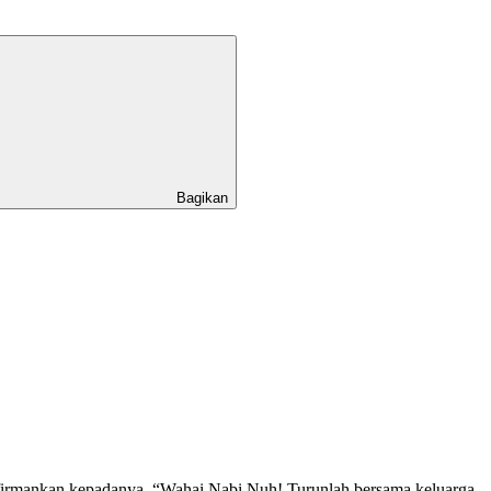
Bagikan
firmankan kepadanya, “Wahai Nabi Nuh! Turunlah bersama keluarga