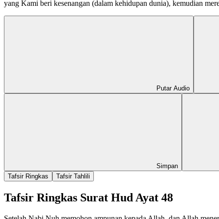
yang Kami beri kesenangan (dalam kehidupan dunia), kemudian merek
Putar Audio
Simpan
Tafsir Ringkas
Tafsir Tahlili
Tafsir Ringkas Surat Hud Ayat 48
Setelah Nabi Nuh memohon ampunan kepada Allah, dan Allah meneri