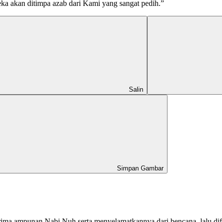
a akan ditimpa azab dari Kami yang sangat pedih.”
Salin
Simpan Gambar
ma ampunan Nabi Nuh serta menyelamatkannya dari bencana, lalu di