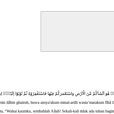
َ اَنْشَاَكُمْ مِّنَ الْاَرْضِ وَاسْتَعْمَرَكُمْ فِيْهَا فَاسْتَغْفِرُوْهُ ثُمَّ تُوْبُوْٓا اِلَيْهِۗ اِنَّ
in ilâhin ghairuh, huwa ansya'akum minal-ardli wasta‘marakum fîhâ fa
, “Wahai kaumku, sembahlah Allah! Sekali-kali tidak ada tuhan bagim