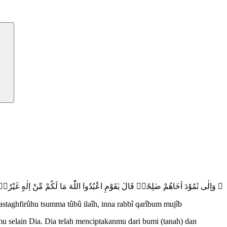
وَاِلٰى ثَمُوْدَ اَخَاهُمْ صٰلِحًاۘ قَالَ يٰقَوْمِ اعْبُدُوا اللّٰهَ مَا لَكُمْ مِّنْ اِلٰهٍ غَيْرُهٗۗ هُو
staghfirûhu tsumma tûbû ilaîh, inna rabbî qarîbum mujîb
u selain Dia. Dia telah menciptakanmu dari bumi (tanah) dan