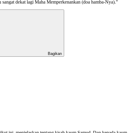
 sangat dekat lagi Maha Memperkenankan (doa hamba-Nya).”
Bagikan
rikut ini, menjelaskan tentang kisah kaum Samud. Dan kepada kaum