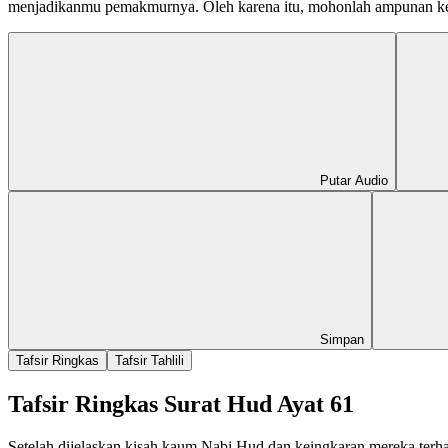
menjadikanmu pemakmurnya. Oleh karena itu, mohonlah ampunan k
Putar Audio
Simpan
Tafsir Ringkas
Tafsir Tahlili
Tafsir Ringkas Surat Hud Ayat 61
Setelah dijelaskan kisah kaum Nabi Hud dan keingkaran mereka terh