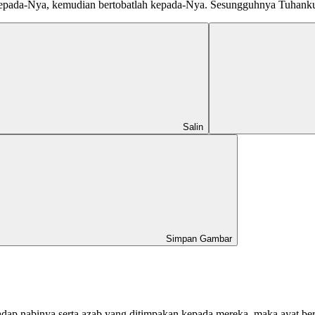
epada-Nya, kemudian bertobatlah kepada-Nya. Sesungguhnya Tuhanku
Salin
Simpan Gambar
adap nabinya serta azab yang ditimpakan kepada mereka, maka ayat be