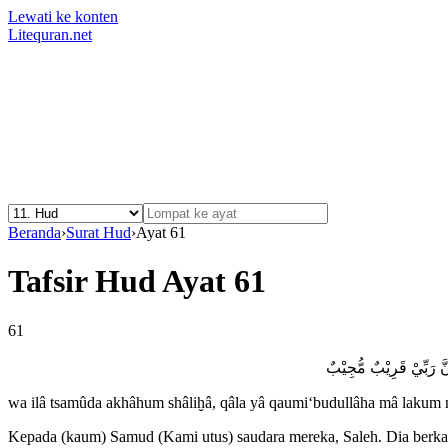
Lewati ke konten
Litequran.net
Beranda
›
Surat Hud
›
Ayat 61
Tafsir Hud Ayat 61
61
۞  رَبِّيْ قَرِيْبٌ مُّجِيْبٌ
wa ilâ tsamûda akhâhum shâliḫâ, qâla yâ qaumi‘budullâha mâ lakum m
Kepada (kaum) Samud (Kami utus) saudara mereka, Saleh. Dia berkata