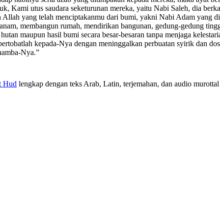
, Kami utus saudara seketurunan mereka, yaitu Nabi Saleh, dia berk
ah Allah yang telah menciptakanmu dari bumi, yakni Nabi Adam yang 
am, membangun rumah, mendirikan bangunan, gedung-gedung tinggi, d
i hutan maupun hasil bumi secara besar-besaran tanpa menjaga kelesta
rtobatlah kepada-Nya dengan meninggalkan perbuatan syirik dan dos
 hamba-Nya.”
t Hud
lengkap dengan teks Arab, Latin, terjemahan, dan audio murottal 