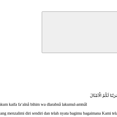
َبْنَا لَكُمُ الْاَمْثَالَ
kum kaifa fa‘alnâ bihim wa dlarabnâ lakumul-amtsâl
ng menzalimi diri sendiri dan telah nyata bagimu bagaimana Kami tel