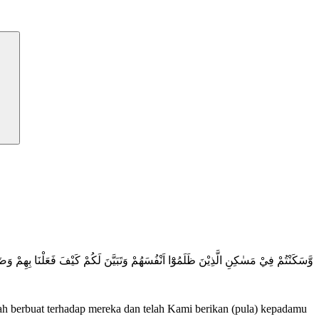
وَّسَكَنْتُمْ فِيْ مَسٰكِنِ الَّذِيْنَ ظَلَمُوْٓا اَنْفُسَهُمْ وَتَبَيَّنَ لَكُمْ كَيْفَ فَعَلْنَا بِهِمْ وَضَر
ah berbuat terhadap mereka dan telah Kami berikan (pula) kepadamu