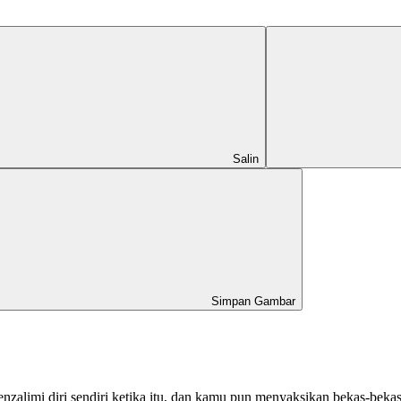
Salin
Simpan Gambar
nzalimi diri sendiri ketika itu, dan kamu pun menyaksikan bekas-beka