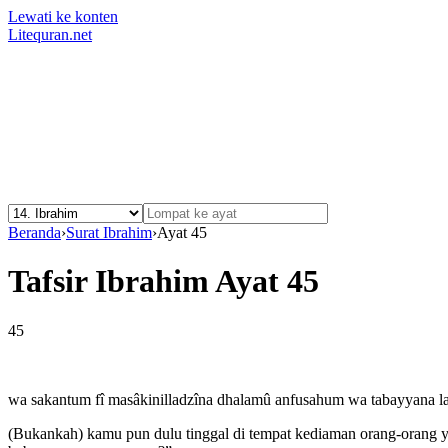
Lewati ke konten
Litequran.net
Beranda
›
Surat Ibrahim
›
Ayat 45
Tafsir Ibrahim Ayat 45
45
wa sakantum fî masâkinilladzîna dhalamû anfusahum wa tabayyana la
(Bukankah) kamu pun dulu tinggal di tempat kediaman orang-orang ya