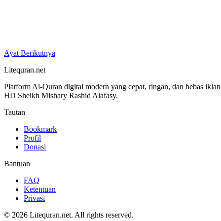
Ayat Berikutnya
Litequran.net
Platform Al-Quran digital modern yang cepat, ringan, dan bebas ikla
HD Sheikh Mishary Rashid Alafasy.
Tautan
Bookmark
Profil
Donasi
Bantuan
FAQ
Ketentuan
Privasi
© 2026 Litequran.net. All rights reserved.