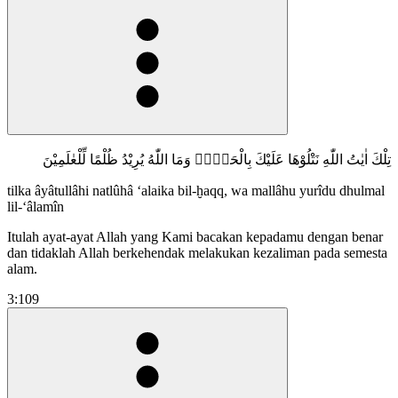
تِلْكَ اٰيٰتُ اللّٰهِ نَتْلُوْهَا عَلَيْكَ بِالْحَقِّۗ وَمَا اللّٰهُ يُرِيْدُ ظُلْمًا لِّلْعٰلَمِيْنَ
tilka âyâtullâhi natlûhâ ‘alaika bil-ḫaqq, wa mallâhu yurîdu dhulmal
lil-‘âlamîn
Itulah ayat-ayat Allah yang Kami bacakan kepadamu dengan benar
dan tidaklah Allah berkehendak melakukan kezaliman pada semesta
alam.
3:109