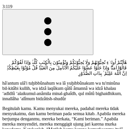
3:119
هٰٓاَنْتُمْ اُولَاۤءِ تُحِبُّوْنَهُمْ وَلَا يُحِبُّوْنَكُمْ وَتُؤْمِنُوْنَ بِالْكِتٰبِ كُلِّهٖۚ وَاِذَا لَقُوْكُمْ
قَالُوْٓا اٰمَنَّاۖ وَاِذَا خَلَوْا عَضُّوْا عَلَيْكُمُ الْاَنَامِلَ مِنَ الْغَيْظِۗ قُلْ مُوْتُوْا بِغَيْظِكُمْۗ
اِنَّ اللّٰهَ عَلِيْمٌ ۢ بِذَاتِ الصُّدُوْرِ
hâ'antum ulâ'i tuḫibbûnahum wa lâ yuḫibbûnakum wa tu'minûna
bil-kitâbi kullih, wa idzâ laqûkum qâlû âmannâ wa idzâ khalau
‘adldlû ‘alaikumul-anâmila minal-ghaîdh, qul mûtû bighaidhikum,
innallâha ‘alîmum bidzâtish-shudûr
Begitulah kamu. Kamu menyukai mereka, padahal mereka tidak
menyukaimu, dan kamu beriman pada semua kitab. Apabila mereka
berjumpa denganmu, mereka berkata, “Kami beriman.” Apabila
mereka menyendiri, mereka menggigit ujung jari karena murka