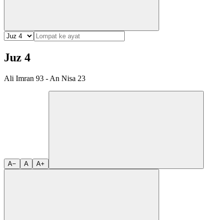
Juz 4
Ali Imran 93 - An Nisa 23
A−
A
A+