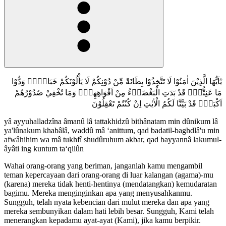
يٰٓاَيُّهَا الَّذِيْنَ اٰمَنُوْا لَا تَتَّخِذُوْا بِطَانَةً مِّنْ دُوْنِكُمْ لَا يَأْلُوْنَكُمْ خَبَالًاۗ وَدُّوْا
مَا عَنِتُّمْۚ قَدْ بَدَتِ الْبَغْضَاۤءُ مِنْ اَفْوَاهِهِمْۖ وَمَا تُخْفِيْ صُدُوْرُهُمْ
اَكْبَرُۗ قَدْ بَيَّنَّا لَكُمُ الْاٰيٰتِ اِنْ كُنْتُمْ تَعْقِلُوْنَ
yâ ayyuhalladzîna âmanû lâ tattakhidzû bithânatam min dûnikum lâ
ya'lûnakum khabâlâ, waddû mâ ‘anittum, qad badatil-baghdlâ'u min
afwâhihim wa mâ tukhfî shudûruhum akbar, qad bayyannâ lakumul-
âyâti ing kuntum ta‘qilûn
Wahai orang-orang yang beriman, janganlah kamu mengambil
teman kepercayaan dari orang-orang di luar kalangan (agama)-mu
(karena) mereka tidak henti-hentinya (mendatangkan) kemudaratan
bagimu. Mereka menginginkan apa yang menyusahkanmu.
Sungguh, telah nyata kebencian dari mulut mereka dan apa yang
mereka sembunyikan dalam hati lebih besar. Sungguh, Kami telah
menerangkan kepadamu ayat-ayat (Kami), jika kamu berpikir.