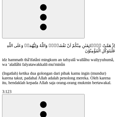
اِذْ هَمَّتْ طَّۤاىِٕفَتٰنِ مِنْكُمْ اَنْ تَفْشَلَاۙ وَاللّٰهُ وَلِيُّهُمَاۗ وَعَلَى اللّٰهِ
فَلْيَتَوَكَّلِ الْمُؤْمِنُوْنَ
idz hammath thâ'ifatâni mingkum an tafsyalâ wallâhu waliyyuhumâ,
wa ‘alallâhi falyatawakkalil-mu'minûn
(Ingatlah) ketika dua golongan dari pihak kamu ingin (mundur)
karena takut, padahal Allah adalah penolong mereka. Oleh karena
itu, hendaklah kepada Allah saja orang-orang mukmin bertawakal.
3:123