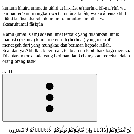
kuntum khaira ummatin ukhrijat lin-nâsi ta'murûna bil-ma‘rûfi wa
tan-hauna ‘anil-mungkari wa tu'minûna billâh, walau âmana ahlul-
kitâbi lakâna khairal lahum, min-humul-mu'minûna wa
aktsaruhumul-fâsiqûn
Kamu (umat Islam) adalah umat terbaik yang dilahirkan untuk
manusia (selama) kamu menyuruh (berbuat) yang makruf,
mencegah dari yang mungkar, dan beriman kepada Allah.
Seandainya Ahlulkitab beriman, tentulah itu lebih baik bagi mereka.
Di antara mereka ada yang beriman dan kebanyakan mereka adalah
orang-orang fasik.
3:111
لَنْ يَّضُرُّوْكُمْ اِلَّآ اَذًىۗ وَاِنْ يُّقَاتِلُوْكُمْ يُوَلُّوْكُمُ الْاَدْبَارَۗ ثُمَّ لَا يُنْصَرُوْنَ