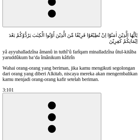
يٰٓاَيُّهَا الَّذِيْنَ اٰمَنُوْٓا اِنْ تُطِيْعُوْا فَرِيْقًا مِّنَ الَّذِيْنَ اُوْتُوا الْكِتٰبَ يَرُدُّوْكُمْ بَعْدَ
اِيْمَانِكُمْ كٰفِرِيْنَ
yâ ayyuhalladzîna âmanû in tuthî‘û farîqam minalladzîna ûtul-kitâba
yaruddûkum ba‘da îmânikum kâfirîn
Wahai orang-orang yang beriman, jika kamu mengikuti segolongan
dari orang yang diberi Alkitab, niscaya mereka akan mengembalikan
kamu menjadi orang-orang kafir setelah beriman.
3:101