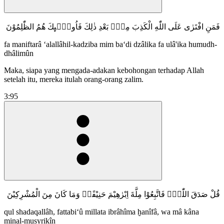
فَمَنِ افْتَرٰى عَلَى اللّٰهِ الْكَذِبَ مِنْۢ بَعْدِ ذٰلِكَ فَاُولٰۤىِٕكَ هُمُ الظّٰلِمُوْنَ
fa maniftarâ ‘alallâhil-kadziba mim ba‘di dzâlika fa ulâ'ika humudh-
dhâlimûn
Maka, siapa yang mengada-adakan kebohongan terhadap Allah
setelah itu, mereka itulah orang-orang zalim.
3:95
قُلْ صَدَقَ اللّٰهُۗ فَاتَّبِعُوْا مِلَّةَ اِبْرٰهِيْمَ حَنِيْفًاۗ وَمَا كَانَ مِنَ الْمُشْرِكِيْنَ
qul shadaqallâh, fattabi‘û millata ibrâhîma ḫanîfâ, wa mâ kâna
minal-musyrikîn