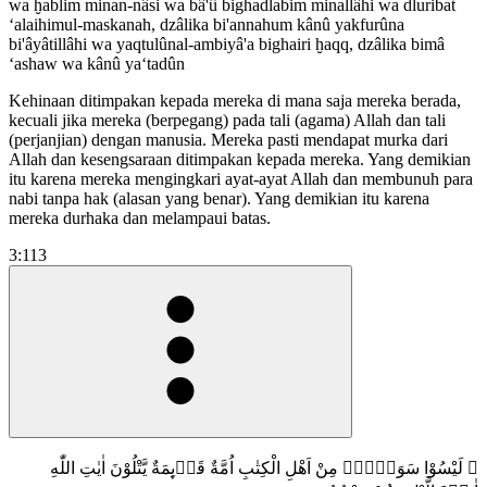
wa ḫablim minan-nâsi wa bâ'û bighadlabim minallâhi wa dluribat
‘alaihimul-maskanah, dzâlika bi'annahum kânû yakfurûna
bi'âyâtillâhi wa yaqtulûnal-ambiyâ'a bighairi ḫaqq, dzâlika bimâ
‘ashaw wa kânû ya‘tadûn
Kehinaan ditimpakan kepada mereka di mana saja mereka berada,
kecuali jika mereka (berpegang) pada tali (agama) Allah dan tali
(perjanjian) dengan manusia. Mereka pasti mendapat murka dari
Allah dan kesengsaraan ditimpakan kepada mereka. Yang demikian
itu karena mereka mengingkari ayat-ayat Allah dan membunuh para
nabi tanpa hak (alasan yang benar). Yang demikian itu karena
mereka durhaka dan melampaui batas.
3:113
۞ لَيْسُوْا سَوَاۤءًۗ مِنْ اَهْلِ الْكِتٰبِ اُمَّةٌ قَاۤىِٕمَةٌ يَّتْلُوْنَ اٰيٰتِ اللّٰهِ