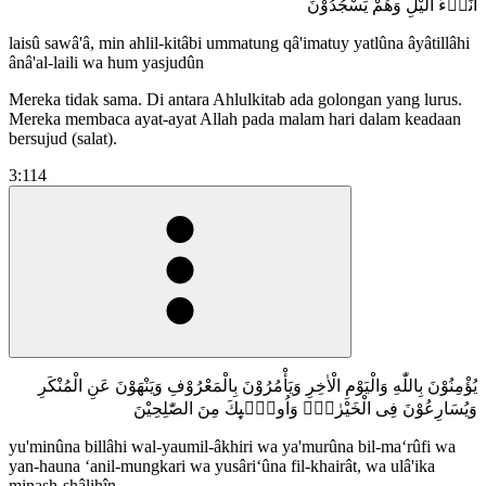
اٰنَاۤءَ الَّيْلِ وَهُمْ يَسْجُدُوْنَ
laisû sawâ'â, min ahlil-kitâbi ummatung qâ'imatuy yatlûna âyâtillâhi
ânâ'al-laili wa hum yasjudûn
Mereka tidak sama. Di antara Ahlulkitab ada golongan yang lurus.
Mereka membaca ayat-ayat Allah pada malam hari dalam keadaan
bersujud (salat).
3:114
يُؤْمِنُوْنَ بِاللّٰهِ وَالْيَوْمِ الْاٰخِرِ وَيَأْمُرُوْنَ بِالْمَعْرُوْفِ وَيَنْهَوْنَ عَنِ الْمُنْكَرِ
وَيُسَارِعُوْنَ فِى الْخَيْرٰتِۗ وَاُولٰۤىِٕكَ مِنَ الصّٰلِحِيْنَ
yu'minûna billâhi wal-yaumil-âkhiri wa ya'murûna bil-ma‘rûfi wa
yan-hauna ‘anil-mungkari wa yusâri‘ûna fil-khairât, wa ulâ'ika
minash-shâliḫîn