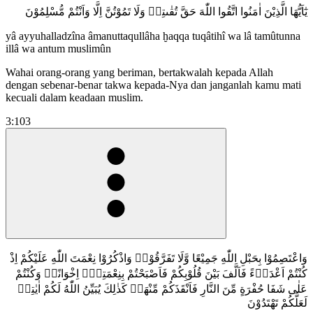
يٰٓاَيُّهَا الَّذِيْنَ اٰمَنُوا اتَّقُوا اللّٰهَ حَقَّ تُقٰىتِهٖ وَلَا تَمُوْتُنَّ اِلَّا وَاَنْتُمْ مُّسْلِمُوْنَ
yâ ayyuhalladzîna âmanuttaqullâha ḫaqqa tuqâtihî wa lâ tamûtunna
illâ wa antum muslimûn
Wahai orang-orang yang beriman, bertakwalah kepada Allah
dengan sebenar-benar takwa kepada-Nya dan janganlah kamu mati
kecuali dalam keadaan muslim.
3:103
وَاعْتَصِمُوْا بِحَبْلِ اللّٰهِ جَمِيْعًا وَّلَا تَفَرَّقُوْاۖ وَاذْكُرُوْا نِعْمَتَ اللّٰهِ عَلَيْكُمْ اِذْ
كُنْتُمْ اَعْدَاۤءً فَاَلَّفَ بَيْنَ قُلُوْبِكُمْ فَاَصْبَحْتُمْ بِنِعْمَتِهٖٓ اِخْوَانًاۚ وَكُنْتُمْ
عَلٰى شَفَا حُفْرَةٍ مِّنَ النَّارِ فَاَنْقَذَكُمْ مِّنْهَاۗ كَذٰلِكَ يُبَيِّنُ اللّٰهُ لَكُمْ اٰيٰتِهٖ
لَعَلَّكُمْ تَهْتَدُوْنَ