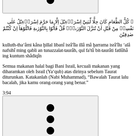
۞ كُلُّ الطَّعَامِ كَانَ حِلًّا لِّبَنِيْٓ اِسْرَاۤءِيْلَ اِلَّا مَا حَرَّمَ اِسْرَاۤءِيْلُ عَلٰى
نَفْسِهٖ مِنْ قَبْلِ اَنْ تُنَزَّلَ التَّوْرٰىةُۗ قُلْ فَأْتُوْا بِالتَّوْرٰىةِ فَاتْلُوْهَآ اِنْ كُنْتُمْ
صٰدِقِيْنَ
kulluth-tha‘âmi kâna ḫillal libanî isrâ'îla illâ mâ ḫarrama isrâ'îlu ‘alâ
nafsihî ming qabli an tunazzalat-taurâh, qul fa'tû bit-taurâti fatlûhâ
ing kuntum shâdiqîn
Semua makanan halal bagi Bani Israil, kecuali makanan yang
diharamkan oleh Israil (Ya‘qub) atas dirinya sebelum Taurat
diturunkan. Katakanlah (Nabi Muhammad), “Bawalah Taurat lalu
bacalah, jika kamu orang-orang yang benar.”
3:94