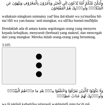
وَلْتَكُنْ مِّنْكُمْ اُمَّةٌ يَّدْعُوْنَ اِلَى الْخَيْرِ وَيَأْمُرُوْنَ بِالْمَعْرُوْفِ وَيَنْهَوْنَ عَنِ
الْمُنْكَرِۗ وَاُولٰۤىِٕكَ هُمُ الْمُفْلِحُوْنَ
waltakum mingkum ummatuy yad‘ûna ilal-khairi wa ya'murûna bil-
ma‘rûfi wa yan-hauna ‘anil-mungkar, wa ulâ'ika humul-mufliḫûn
Hendaklah ada di antara kamu segolongan orang yang menyeru
kepada kebajikan, menyuruh (berbuat) yang makruf, dan mencegah
dari yang mungkar. Mereka itulah orang-orang yang beruntung.
3:105
وَلَا تَكُوْنُوْا كَالَّذِيْنَ تَفَرَّقُوْا وَاخْتَلَفُوْا مِنْۢ بَعْدِ مَا جَاۤءَهُمُ الْبَيِّنٰتُۗ
وَاُولٰۤىِٕكَ لَهُمْ عَذَابٌ عَظِيْمٌۙ
wa lâ takûnû kalladzîna tafarraqû wakhtalafû mim ba‘di mâ