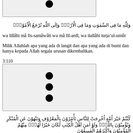
وَلِلّٰهِ مَا فِى السَّمٰوٰتِ وَمَا فِى الْاَرْضِۗ وَاِلَى اللّٰهِ تُرْجَعُ الْاُمُوْرُࣖ
wa lillâhi mâ fis-samâwâti wa mâ fil-ardl, wa ilallâhi turja‘ul-umûr
Milik Allahlah apa yang ada di langit dan apa yang ada di bumi dan
hanya kepada Allah segala urusan dikembalikan.
3:110
كُنْتُمْ خَيْرَ اُمَّةٍ اُخْرِجَتْ لِلنَّاسِ تَأْمُرُوْنَ بِالْمَعْرُوْفِ وَتَنْهَوْنَ عَنِ الْمُنْكَرِ
وَتُؤْمِنُوْنَ بِاللّٰهِۗ وَلَوْ اٰمَنَ اَهْلُ الْكِتٰبِ لَكَانَ خَيْرًا لَّهُمْۗ مِنْهُمُ
الْمُؤْمِنُوْنَ وَاَكْثَرُهُمُ الْفٰسِقُوْنَ