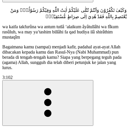
وَكَيْفَ تَكْفُرُوْنَ وَاَنْتُمْ تُتْلٰى عَلَيْكُمْ اٰيٰتُ اللّٰهِ وَفِيْكُمْ رَسُوْلُهٗۗ وَمَنْ
يَّعْتَصِمْ بِاللّٰهِ فَقَدْ هُدِيَ اِلٰى صِرَاطٍ مُّسْتَقِيْمٍࣖ
wa kaifa takfurûna wa antum tutlâ ‘alaikum âyâtullâhi wa fîkum
rasûluh, wa may ya‘tashim billâhi fa qad hudiya ilâ shirâthim
mustaqîm
Bagaimana kamu (sampai) menjadi kafir, padahal ayat-ayat Allah
dibacakan kepada kamu dan Rasul-Nya (Nabi Muhammad) pun
berada di tengah-tengah kamu? Siapa yang berpegang teguh pada
(agama) Allah, sungguh dia telah diberi petunjuk ke jalan yang
lurus.
3:102