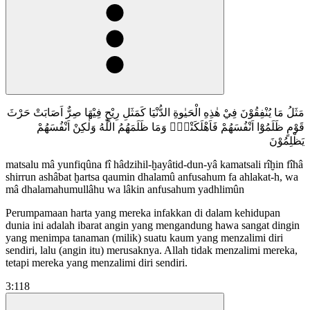
مَثَلُ مَا يُنْفِقُوْنَ فِيْ هٰذِهِ الْحَيٰوةِ الدُّنْيَا كَمَثَلِ رِيْحٍ فِيْهَا صِرٌّ اَصَابَتْ حَرْثَ
قَوْمٍ ظَلَمُوْٓا اَنْفُسَهُمْ فَاَهْلَكَتْهُۗ وَمَا ظَلَمَهُمُ اللّٰهُ وَلٰكِنْ اَنْفُسَهُمْ
يَظْلِمُوْنَ
matsalu mâ yunfiqûna fî hâdzihil-ḫayâtid-dun-yâ kamatsali rîḫin fîhâ
shirrun ashâbat ḫartsa qaumin dhalamû anfusahum fa ahlakat-h, wa
mâ dhalamahumullâhu wa lâkin anfusahum yadhlimûn
Perumpamaan harta yang mereka infakkan di dalam kehidupan
dunia ini adalah ibarat angin yang mengandung hawa sangat dingin
yang menimpa tanaman (milik) suatu kaum yang menzalimi diri
sendiri, lalu (angin itu) merusaknya. Allah tidak menzalimi mereka,
tetapi mereka yang menzalimi diri sendiri.
3:118