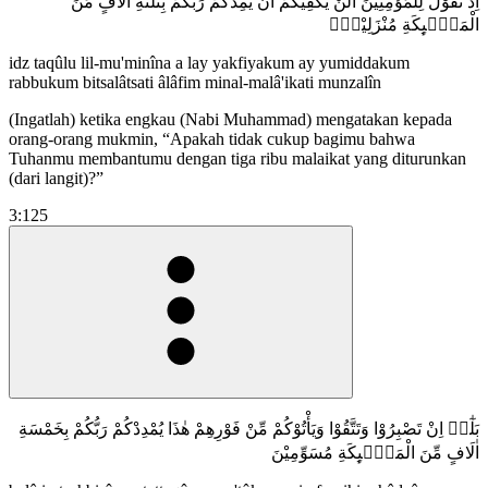
اِذْ تَقُوْلُ لِلْمُؤْمِنِيْنَ اَلَنْ يَّكْفِيَكُمْ اَنْ يُّمِدَّكُمْ رَبُّكُمْ بِثَلٰثَةِ اٰلَافٍ مِّنَ
الْمَلٰۤىِٕكَةِ مُنْزَلِيْنَۗ
idz taqûlu lil-mu'minîna a lay yakfiyakum ay yumiddakum
rabbukum bitsalâtsati âlâfim minal-malâ'ikati munzalîn
(Ingatlah) ketika engkau (Nabi Muhammad) mengatakan kepada
orang-orang mukmin, “Apakah tidak cukup bagimu bahwa
Tuhanmu membantumu dengan tiga ribu malaikat yang diturunkan
(dari langit)?”
3:125
بَلٰٓىۙ اِنْ تَصْبِرُوْا وَتَتَّقُوْا وَيَأْتُوْكُمْ مِّنْ فَوْرِهِمْ هٰذَا يُمْدِدْكُمْ رَبُّكُمْ بِخَمْسَةِ
اٰلَافٍ مِّنَ الْمَلٰۤىِٕكَةِ مُسَوِّمِيْنَ