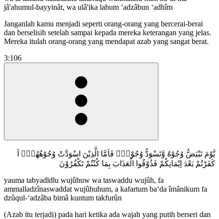
jâ'ahumul-bayyinât, wa ulâ'ika lahum ‘adzâbun ‘adhîm
Janganlah kamu menjadi seperti orang-orang yang bercerai-berai
dan berselisih setelah sampai kepada mereka keterangan yang jelas.
Mereka itulah orang-orang yang mendapat azab yang sangat berat.
3:106
يَّوْمَ تَبْيَضُّ وُجُوْهٌ وَّتَسْوَدُّ وُجُوْهٌۚ فَاَمَّا الَّذِيْنَ اسْوَدَّتْ وُجُوْهُهُمْۗ اَ
كَفَرْتُمْ بَعْدَ اِيْمَانِكُمْ فَذُوْقُوا الْعَذَابَ بِمَا كُنْتُمْ تَكْفُرُوْنَ
yauma tabyadldlu wujûhuw wa taswaddu wujûh, fa
ammalladzînaswaddat wujûhuhum, a kafartum ba‘da îmânikum fa
dzûqul-‘adzâba bimâ kuntum takfurûn
(Azab itu terjadi) pada hari ketika ada wajah yang putih berseri dan