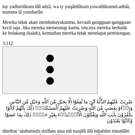
lay yadlurrûkum illâ adzâ, wa iy yuqâtilûkum yuwallûkumul-adbâr,
tsumma lâ yunsharûn
Mereka tidak akan membahayakanmu, kecuali gangguan-gangguan
kecil saja. Jika mereka memerangi kamu, niscaya mereka berbalik
ke belakang (kalah), kemudian mereka tidak mendapat pertolongan.
3:112
ضُرِبَتْ عَلَيْهِمُ الذِّلَّةُ اَيْنَ مَا ثُقِفُوْٓا اِلَّا بِحَبْلٍ مِّنَ اللّٰهِ وَحَبْلٍ مِّنَ النَّاسِ
وَبَاۤءُوْ بِغَضَبٍ مِّنَ اللّٰهِ وَضُرِبَتْ عَلَيْهِمُ الْمَسْكَنَةُۗ ذٰلِكَ بِاَنَّهُمْ كَانُوْا
يَكْفُرُوْنَ بِاٰيٰتِ اللّٰهِ وَيَقْتُلُوْنَ الْاَنْبِۢيَاۤءَ بِغَيْرِ حَقٍّۗ ذٰلِكَ بِمَا عَصَوْا
وَّكَانُوْا يَعْتَدُوْنَ
dluribat ‘alaihimudz-dzillatu aina mâ tsuqifû illâ biḫablim minallâhi