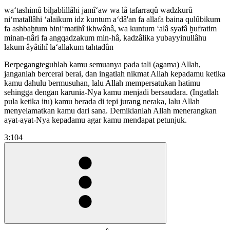
wa‘tashimû biḫablillâhi jamî‘aw wa lâ tafarraqû wadzkurû
ni‘matallâhi ‘alaikum idz kuntum a‘dâ'an fa allafa baina qulûbikum
fa ashbaḫtum bini‘matihî ikhwânâ, wa kuntum ‘alâ syafâ ḫufratim
minan-nâri fa angqadzakum min-hâ, kadzâlika yubayyinullâhu
lakum âyâtihî la‘allakum tahtadûn
Berpegangteguhlah kamu semuanya pada tali (agama) Allah,
janganlah bercerai berai, dan ingatlah nikmat Allah kepadamu ketika
kamu dahulu bermusuhan, lalu Allah mempersatukan hatimu
sehingga dengan karunia-Nya kamu menjadi bersaudara. (Ingatlah
pula ketika itu) kamu berada di tepi jurang neraka, lalu Allah
menyelamatkan kamu dari sana. Demikianlah Allah menerangkan
ayat-ayat-Nya kepadamu agar kamu mendapat petunjuk.
3:104