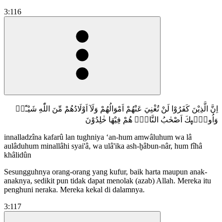
3:116
اِنَّ الَّذِيْنَ كَفَرُوْا لَنْ تُغْنِيَ عَنْهُمْ اَمْوَالُهُمْ وَلَآ اَوْلَادُهُمْ مِّنَ اللّٰهِ شَيْـًٔاۗ
وَاُولٰۤىِٕكَ اَصْحٰبُ النَّارِۚ هُمْ فِيْهَا خٰلِدُوْنَ
innalladzîna kafarû lan tughniya ‘an-hum amwâluhum wa lâ
aulâduhum minallâhi syai'â, wa ulâ'ika ash-ḫâbun-nâr, hum fîhâ
khâlidûn
Sesungguhnya orang-orang yang kufur, baik harta maupun anak-
anaknya, sedikit pun tidak dapat menolak (azab) Allah. Mereka itu
penghuni neraka. Mereka kekal di dalamnya.
3:117