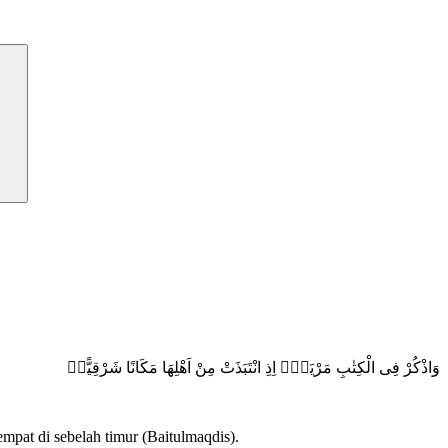
وَاذْكُرْ فِى الْكِتٰبِ مَرْيَمَۘ اِذِ انْتَبَذَتْ مِنْ اَهْلِهَا مَكَانًا شَرْقِيًّاۙ
mpat di sebelah timur (Baitulmaqdis).