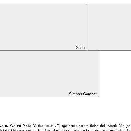
Salin
Simpan Gambar
Maryam. Wahai Nabi Muhammad, “Ingatkan dan ceritakanlah kisah Marya
i dari keluarganya, bahkan dari semua manusia, untuk memperoleh ket