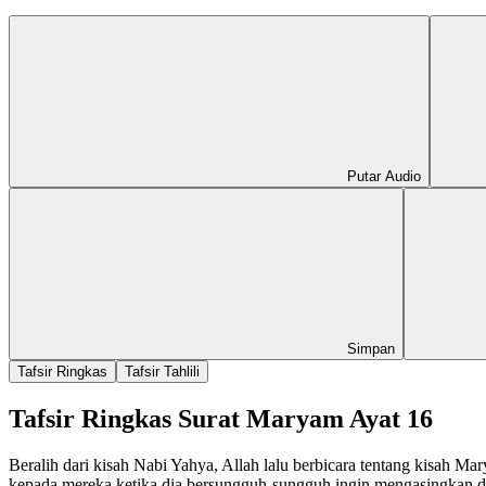
Putar Audio
Simpan
Tafsir Ringkas
Tafsir Tahlili
Tafsir Ringkas Surat Maryam Ayat 16
Beralih dari kisah Nabi Yahya, Allah lalu berbicara tentang kisah 
kepada mereka ketika dia bersungguh-sungguh ingin mengasingkan dir