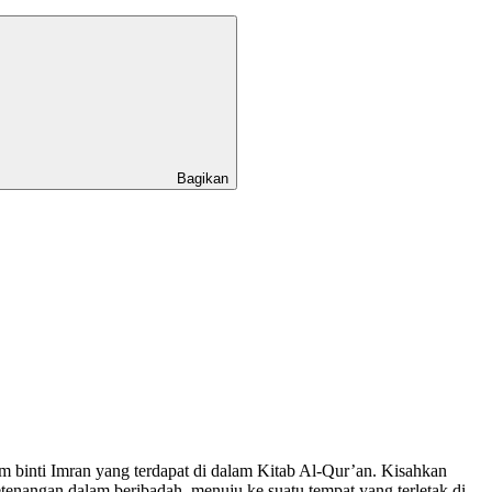
Bagikan
m binti Imran yang terdapat di dalam Kitab Al-Qur’an. Kisahkan
enangan dalam beribadah, menuju ke suatu tempat yang terletak di