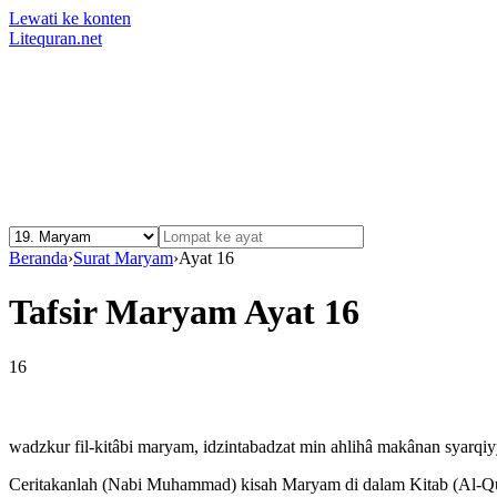
Lewati ke konten
Litequran.net
Beranda
›
Surat Maryam
›
Ayat 16
Tafsir Maryam Ayat 16
16
wadzkur fil-kitâbi maryam, idzintabadzat min ahlihâ makânan syarqi
Ceritakanlah (Nabi Muhammad) kisah Maryam di dalam Kitab (Al-Qur’an