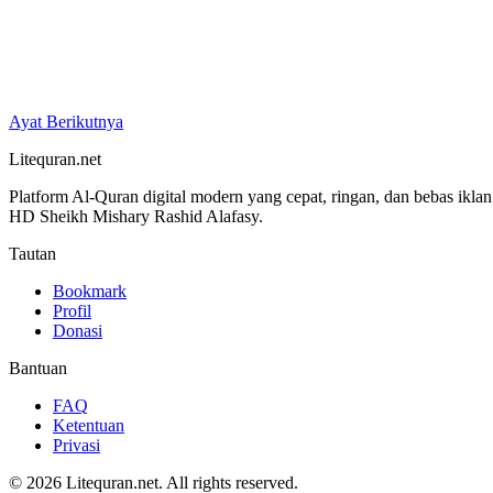
Ayat Berikutnya
Litequran.net
Platform Al-Quran digital modern yang cepat, ringan, dan bebas ikla
HD Sheikh Mishary Rashid Alafasy.
Tautan
Bookmark
Profil
Donasi
Bantuan
FAQ
Ketentuan
Privasi
© 2026 Litequran.net. All rights reserved.