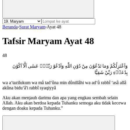
Beranda
›
Surat Maryam
›
Ayat 48
Tafsir Maryam Ayat 48
48
وَاَعْتَزِلُكُمْ وَمَا تَدْعُوْنَ مِنْ دُوْنِ اللّٰهِ وَاَدْعُوْ رَبِّيْۖ عَسٰٓى اَلَّآ اَكُوْنَ
بِدُعَاۤءِ رَبِّيْ شَقِيًّا
wa a‘tazilukum wa mâ tad‘ûna min dûnillâhi wa ad‘û rabbî ‘asâ allâ
akûna bidu‘â'i rabbî syaqiyyâ
Aku akan menjauh darimu dan apa yang engkau sembah selain
Allah. Aku akan berdoa kepada Tuhanku semoga aku tidak kecewa
dengan doaku kepada Tuhanku.”