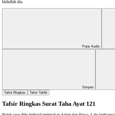
khilaflah dia.
Putar Audio
Simpan
Tafsir Ringkas
Tafsir Tahlili
Tafsir Ringkas Surat Taha Ayat 121
Bujuk rayu iblis berhasil melenakan Adam dan Hawa. Lalu keduanya