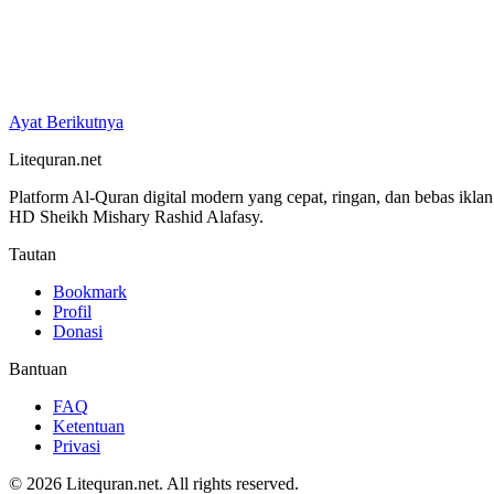
Ayat Berikutnya
Litequran.net
Platform Al-Quran digital modern yang cepat, ringan, dan bebas ikla
HD Sheikh Mishary Rashid Alafasy.
Tautan
Bookmark
Profil
Donasi
Bantuan
FAQ
Ketentuan
Privasi
© 2026 Litequran.net. All rights reserved.