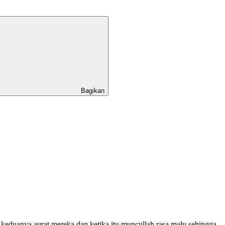
Bagikan
eduanya aurat mereka dan ketika itu muncullah rasa malu sehingga