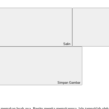
Salin
Simpan Gambar
 memakan buah-nya. Begitu mereka memakannya, lalu tampaklah oleh k