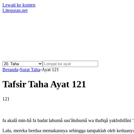
Lewati ke konten
Litequran.net
Beranda
›
Surat Taha
›
Ayat 121
Tafsir Taha Ayat 121
121
fa akalâ min-hâ fa badat lahumâ sau'âtuhumâ wa thafiqâ yakhshifâni
Lalu, mereka berdua memakannya sehingga tampaklah oleh keduanya 