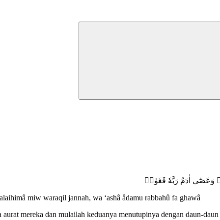
ةِۚ وَعَصٰٓى اٰدَمُ رَبَّهٗ فَغَوٰىۖ
 ‘alaihimâ miw waraqil jannah, wa ‘ashâ âdamu rabbahû fa ghawâ
aurat mereka dan mulailah keduanya menutupinya dengan daun-daun (