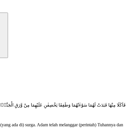
فَاَكَلَا مِنْهَا فَبَدَتْ لَهُمَا سَوْءٰتُهُمَا وَطَفِقَا يَخْصِفٰنِ عَلَيْهِمَا مِنْ وَّرَقِ الْجَنَّ
yang ada di) surga. Adam telah melanggar (perintah) Tuhannya dan