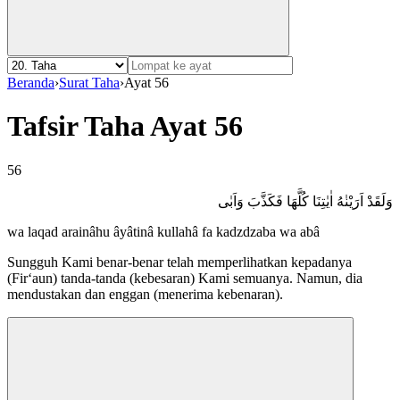
Beranda
›
Surat Taha
›
Ayat 56
Tafsir Taha Ayat 56
56
وَلَقَدْ اَرَيْنٰهُ اٰيٰتِنَا كُلَّهَا فَكَذَّبَ وَاَبٰى
wa laqad arainâhu âyâtinâ kullahâ fa kadzdzaba wa abâ
Sungguh Kami benar-benar telah memperlihatkan kepadanya
(Fir‘aun) tanda-tanda (kebesaran) Kami semuanya. Namun, dia
mendustakan dan enggan (menerima kebenaran).