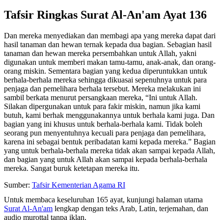
Tafsir Ringkas Surat Al-An'am Ayat 136
Dan mereka menyediakan dan membagi apa yang mereka dapat dari
hasil tanaman dan hewan ternak kepada dua bagian. Sebagian hasil
tanaman dan hewan mereka persembahkan untuk Allah, yakni
digunakan untuk memberi makan tamu-tamu, anak-anak, dan orang-
orang miskin. Sementara bagian yang kedua diperuntukkan untuk
berhala-berhala mereka sehingga dikuasai sepenuhnya untuk para
penjaga dan pemelihara berhala tersebut. Mereka melakukan ini
sambil berkata menurut persangkaan mereka, “Ini untuk Allah.
Silakan dipergunakan untuk para fakir miskin, namun jika kami
butuh, kami berhak menggunakannya untuk berhala kami juga. Dan
bagian yang ini khusus untuk berhala-berhala kami. Tidak boleh
seorang pun menyentuhnya kecuali para penjaga dan pemelihara,
karena ini sebagai bentuk peribadatan kami kepada mereka.” Bagian
yang untuk berhala-berhala mereka tidak akan sampai kepada Allah,
dan bagian yang untuk Allah akan sampai kepada berhala-berhala
mereka. Sangat buruk ketetapan mereka itu.
Sumber:
Tafsir Kementerian Agama RI
Untuk membaca keseluruhan 165 ayat, kunjungi halaman utama
Surat Al-An'am
lengkap dengan teks Arab, Latin, terjemahan, dan
audio murottal tanpa iklan.