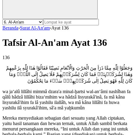
Beranda
›
Surat Al-An'am
›
Ayat 136
Tafsir Al-An'am Ayat 136
136
وَجَعَلُوْا لِلّٰهِ مِمَّا ذَرَاَ مِنَ الْحَرْثِ وَالْاَنْعَامِ نَصِيْبًا فَقَالُوْا هٰذَا لِلّٰهِ بِزَعْمِهِمْ
وَهٰذَا لِشُرَكَاۤىِٕنَاۚ فَمَا كَانَ لِشُرَكَاۤىِٕهِمْ فَلَا يَصِلُ اِلَى اللّٰهِۚ وَمَا
كَانَ لِلّٰهِ فَهُوَ يَصِلُ اِلٰى شُرَكَاۤىِٕهِمْۗ سَاۤءَ مَا يَحْكُمُوْنَ
wa ja‘alû lillâhi mimmâ dzara'a minal-ḫartsi wal-an‘âmi nashîban fa
qâlû hâdzâ lillâhi biza‘mihim wa hâdzâ lisyurakâ'inâ, fa mâ kâna
lisyurakâ'ihim fa lâ yashilu ilallâh, wa mâ kâna lillâhi fa huwa
yashilu ilâ syurakâ'ihim, sâ'a mâ yaḫkumûn
Mereka menyediakan sebagian dari sesuatu yang Allah ciptakan,
yaitu hasil tanaman dan hewan ternak, untuk Allah sambil berkata
menurut persangkaan mereka, “Ini untuk Allah dan yang ini untuk
berhala-berhala kami.” Bagian yang (disediakan) untuk berhala-