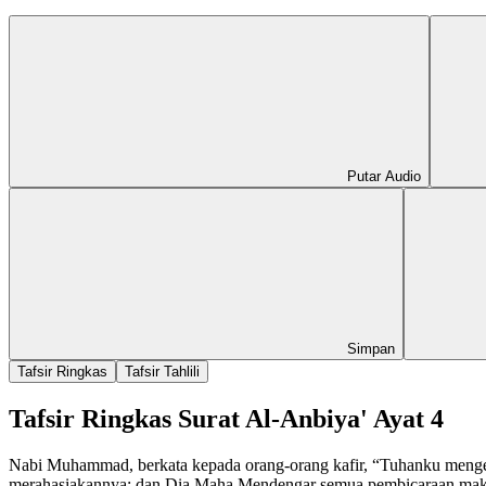
Putar Audio
Simpan
Tafsir Ringkas
Tafsir Tahlili
Tafsir Ringkas Surat Al-Anbiya' Ayat 4
Nabi Muhammad, berkata kepada orang-orang kafir, “Tuhanku mengeta
merahasiakannya; dan Dia Maha Mendengar semua pembicaraan makhlu