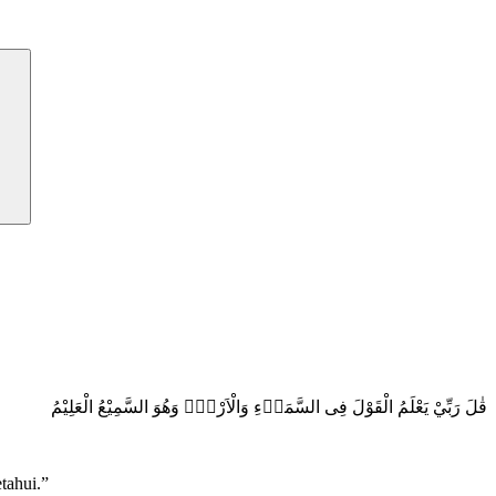
قٰلَ رَبِّيْ يَعْلَمُ الْقَوْلَ فِى السَّمَاۤءِ وَالْاَرْضِۖ وَهُوَ السَّمِيْعُ الْعَلِيْمُ
tahui.”