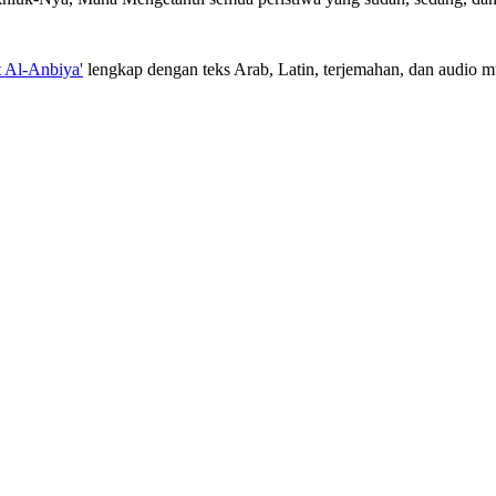
t Al-Anbiya'
lengkap dengan teks Arab, Latin, terjemahan, dan audio mu