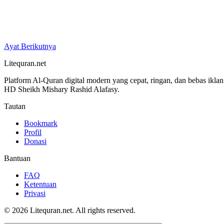
Ayat Berikutnya
Litequran.net
Platform Al-Quran digital modern yang cepat, ringan, dan bebas ikla
HD Sheikh Mishary Rashid Alafasy.
Tautan
Bookmark
Profil
Donasi
Bantuan
FAQ
Ketentuan
Privasi
© 2026 Litequran.net. All rights reserved.