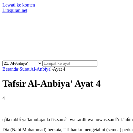
Lewati ke konten
Litequran.net
Beranda
›
Surat Al-Anbiya'
›
Ayat 4
Tafsir Al-Anbiya' Ayat 4
4
qâla rabbî ya‘lamul-qaula fis-samâ'i wal-ardli wa huwas-samî‘ul-‘alîm
Dia (Nabi Muhammad) berkata, “Tuhanku mengetahui (semua) perkata