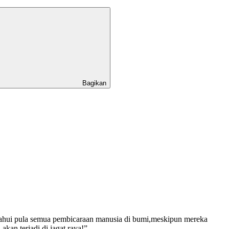
Bagikan
etahui pula semua pembicaraan manusia di bumi,meskipun mereka
an terjadi di jagat raya!”