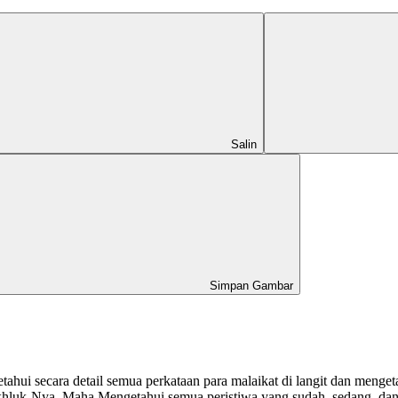
Salin
Simpan Gambar
hui secara detail semua perkataan para malaikat di langit dan meng
k-Nya, Maha Mengetahui semua peristiwa yang sudah, sedang, dan ak