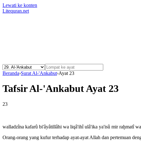
Lewati ke konten
Litequran.net
Beranda
›
Surat Al-'Ankabut
›
Ayat 23
Tafsir Al-'Ankabut Ayat 23
23
walladzîna kafarû bi'âyâtillâhi wa liqâ'ihî ulâ'ika ya'isû mir raḫmatî 
Orang-orang yang kufur terhadap ayat-ayat Allah dan pertemuan deng