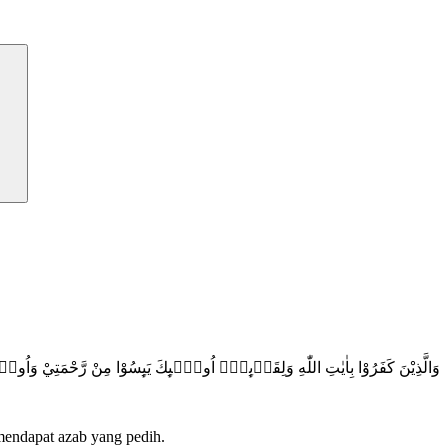
وَالَّذِيْنَ كَفَرُوْا بِاٰيٰتِ اللّٰهِ وَلِقَاۤىِٕهٖٓ اُولٰۤىِٕكَ يَىِٕسُوْا مِنْ رَّحْمَتِيْ وَاُولٰۤ
mendapat azab yang pedih.