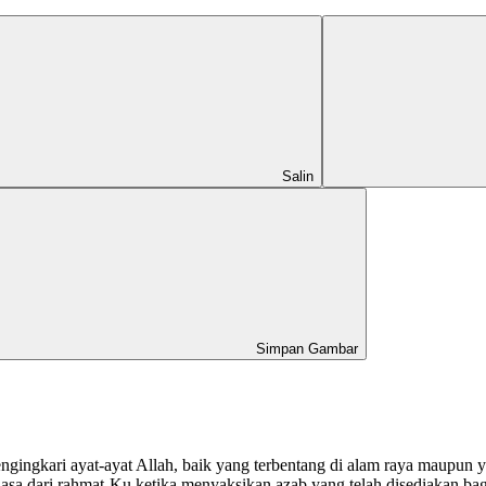
Salin
Simpan Gambar
ingkari ayat-ayat Allah, baik yang terbentang di alam raya maupun ya
s asa dari rahmat-Ku ketika menyaksikan azab yang telah disediakan ba