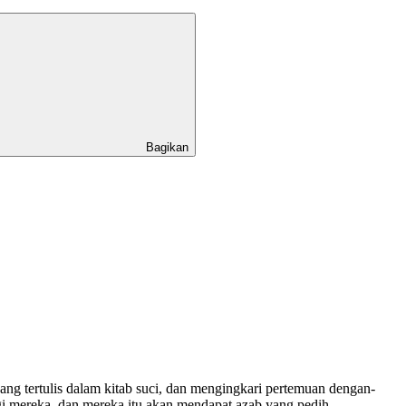
Bagikan
ng tertulis dalam kitab suci, dan mengingkari pertemuan dengan-
gi mereka, dan mereka itu akan mendapat azab yang pedih.