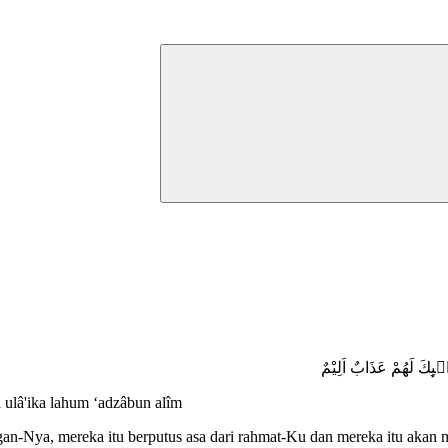
ىِٕكَ لَهُمْ عَذَابٌ اَلِيْمٌ
wa ulâ'ika lahum ‘adzâbun alîm
an-Nya, mereka itu berputus asa dari rahmat-Ku dan mereka itu akan 