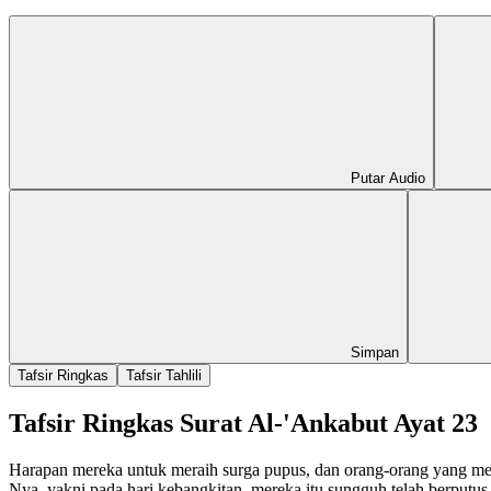
Putar Audio
Simpan
Tafsir Ringkas
Tafsir Tahlili
Tafsir Ringkas Surat Al-'Ankabut Ayat 23
Harapan mereka untuk meraih surga pupus, dan orang-orang yang meng
Nya, yakni pada hari kebangkitan, mereka itu sungguh telah berputu