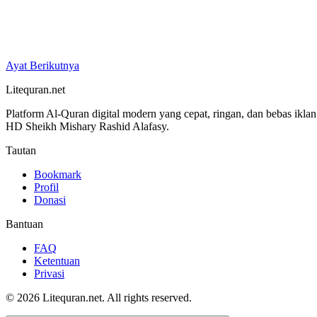
Ayat Berikutnya
Litequran.net
Platform Al-Quran digital modern yang cepat, ringan, dan bebas ikla
HD Sheikh Mishary Rashid Alafasy.
Tautan
Bookmark
Profil
Donasi
Bantuan
FAQ
Ketentuan
Privasi
© 2026 Litequran.net. All rights reserved.