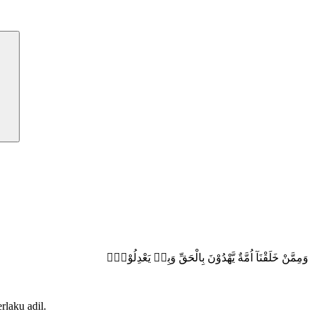
وَمِمَّنْ خَلَقْنَآ اُمَّةٌ يَّهْدُوْنَ بِالْحَقِّ وَبِهٖ يَعْدِلُوْنَࣖ
rlaku adil.