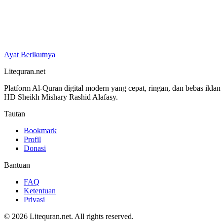
Ayat Berikutnya
Litequran.net
Platform Al-Quran digital modern yang cepat, ringan, dan bebas ikla
HD Sheikh Mishary Rashid Alafasy.
Tautan
Bookmark
Profil
Donasi
Bantuan
FAQ
Ketentuan
Privasi
© 2026 Litequran.net. All rights reserved.