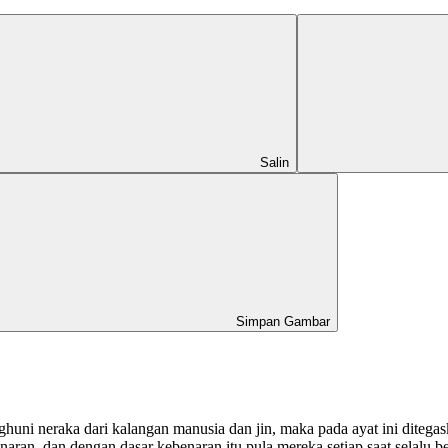
Salin
Simpan Gambar
huni neraka dari kalangan manusia dan jin, maka pada ayat ini ditegas
ran, dan dengan dasar kebenaran itu pula mereka setiap saat selalu be