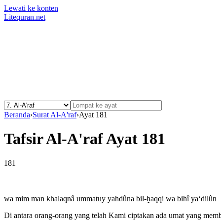
Lewati ke konten
Litequran.net
Beranda
›
Surat Al-A'raf
›
Ayat 181
Tafsir Al-A'raf Ayat 181
181
wa mim man khalaqnâ ummatuy yahdûna bil-ḫaqqi wa bihî ya‘dilûn
Di antara orang-orang yang telah Kami ciptakan ada umat yang membe