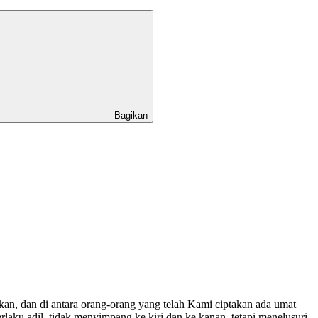
Bagikan
kan, dan di antara orang-orang yang telah Kami ciptakan ada umat
rlaku adil, tidak menyimpang ke kiri dan ke kanan, tetapi menelusuri