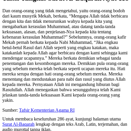
Dan orang-orang yang tidak mengetahui, yaitu orang-orang bodoh
dari kaum musyrik Mekah, berkata, “Mengapa Allah tidak berbicara
dengan kita dan tidak menurunkan wahyu kepada kita yang
mengabarkan kerasulan Muhammad, atau datang tanda-tanda
kekuasaan, alasan, dan penjelasan-Nya kepada kita tentang
kebenaran kerasulan Muhammad?” Sebelumnya, orang-orang kafir
Mekah pernah berkata kepada Nabi Muhammad, “Jika engkau
betul-betul Rasul dari Allah seperti yang engkau katakan, maka
katakanlah kepada Allah agar berbicara dengan kami sehingga kami
mendengar ucapannya.” Mereka berkata demikian sebagai tanda
penentangan dan kesombongan mereka. Demikian pula orang-orang
yang sebelum mereka telah berkata seperti ucapan mereka itu. Hati
mereka serupa dengan hati orang-orang sebelum mereka. Mereka
menentang dan mendustakan para nabi dan rasul yang diutus Allah
kepada mereka. Pernyataan Allah ini mengandung hiburan bagi
Rasulullah. Allah menegaskan bahwa sesungguhnya telah Kami
jelaskan tanda-tanda kekuasaan Kami kepada orang-orang yang
yakin.
Sumber:
Tafsir Kementerian Agama RI
Untuk membaca keseluruhan 286 ayat, kunjungi halaman utama
Surat Al-Baqarah
lengkap dengan teks Arab, Latin, terjemahan, dan
audio murottal tanpa iklan.