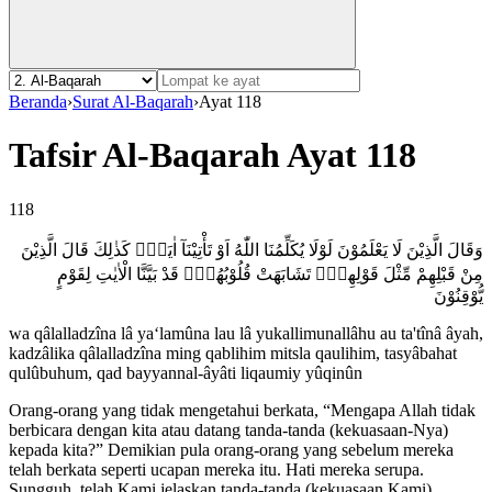
Beranda
›
Surat Al-Baqarah
›
Ayat 118
Tafsir Al-Baqarah Ayat 118
118
وَقَالَ الَّذِيْنَ لَا يَعْلَمُوْنَ لَوْلَا يُكَلِّمُنَا اللّٰهُ اَوْ تَأْتِيْنَآ اٰيَةٌۗ كَذٰلِكَ قَالَ الَّذِيْنَ
مِنْ قَبْلِهِمْ مِّثْلَ قَوْلِهِمْۗ تَشَابَهَتْ قُلُوْبُهُمْۗ قَدْ بَيَّنَّا الْاٰيٰتِ لِقَوْمٍ
يُّوْقِنُوْنَ
wa qâlalladzîna lâ ya‘lamûna lau lâ yukallimunallâhu au ta'tînâ âyah,
kadzâlika qâlalladzîna ming qablihim mitsla qaulihim, tasyâbahat
qulûbuhum, qad bayyannal-âyâti liqaumiy yûqinûn
Orang-orang yang tidak mengetahui berkata, “Mengapa Allah tidak
berbicara dengan kita atau datang tanda-tanda (kekuasaan-Nya)
kepada kita?” Demikian pula orang-orang yang sebelum mereka
telah berkata seperti ucapan mereka itu. Hati mereka serupa.
Sungguh, telah Kami jelaskan tanda-tanda (kekuasaan Kami)