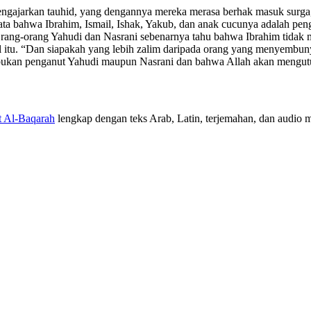
gajarkan tauhid, yang dengannya mereka merasa berhak masuk surga,
ata bahwa Ibrahim, Ismail, Ishak, Yakub, dan anak cucunya adalah pe
 Orang-orang Yahudi dan Nasrani sebenarnya tahu bahwa Ibrahim tidak
itu. “Dan siapakah yang lebih zalim daripada orang yang menyembuny
a bukan penganut Yahudi maupun Nasrani dan bahwa Allah akan mengu
t Al-Baqarah
lengkap dengan teks Arab, Latin, terjemahan, dan audio mu