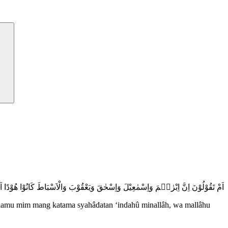
اَمْ تَقُوْلُوْنَ اِنَّ اِبْرٰهٖمَ وَاِسْمٰعِيْلَ وَاِسْحٰقَ وَيَعْقُوْبَ وَالْاَسْبَاطَ كَانُوْا هُوْدًا
dhlamu mim mang katama syahâdatan ‘indahû minallâh, wa mallâhu