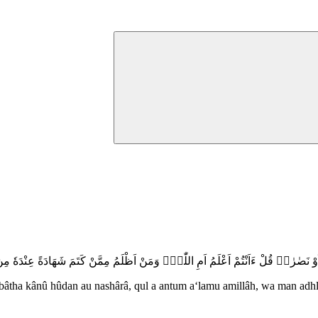
 اَوْ نَصٰرٰىۗ قُلْ ءَاَنْتُمْ اَعْلَمُ اَمِ اللّٰهُۗ وَمَنْ اَظْلَمُ مِمَّنْ كَتَمَ شَهَادَةً عِنْدَهٗ مِن
sbâtha kânû hûdan au nashârâ, qul a antum a‘lamu amillâh, wa man a