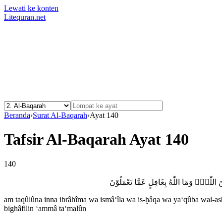
Lewati ke konten
Litequran.net
Beranda
›
Surat Al-Baqarah
›
Ayat 140
Tafsir Al-Baqarah Ayat 140
140
َ اللّٰهِۗ وَمَا اللّٰهُ بِغَافِلٍ عَمَّا تَعْمَلُوْنَ
am taqûlûna inna ibrâhîma wa ismâ‘îla wa is-ḫâqa wa ya‘qûba wal-a
bighâfilin ‘ammâ ta‘malûn