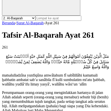
Beranda
›
Surat Al-Baqarah
›
Ayat 261
Tafsir Al-Baqarah Ayat 261
261
مَثَلُ الَّذِيْنَ يُنْفِقُوْنَ اَمْوَالَهُمْ فِيْ سَبِيْلِ اللّٰهِ كَمَثَلِ حَبَّةٍ اَنْۢبَتَتْ سَبْعَ
سَنَابِلَ فِيْ كُلِّ سُنْۢبُلَةٍ مِّائَةُ حَبَّةٍۗ وَاللّٰهُ يُضٰعِفُ لِمَنْ يَّشَاۤءُۗ
وَاللّٰهُ وَاسِعٌ عَلِيْمٌ
matsalulladzîna yunfiqûna amwâlahum fî sabîlillâhi kamatsali
ḫabbatin ambatat sab‘a sanâbila fî kulli sumbulatim mi'atu ḫabbah,
wallâhu yudlâ‘ifu limay yasyâ', wallâhu wâsi‘un ‘alîm
Perumpamaan orang-orang yang menginfakkan hartanya di jalan
Allah adalah seperti (orang-orang yang menabur) sebutir biji (benih)
yang menumbuhkan tujuh tangkai, pada setiap tangkai ada seratus
biji. Allah melipatgandakan (pahala) bagi siapa yang Dia kehendaki.
Allah Mahaluas lagi Maha Mengetahui.