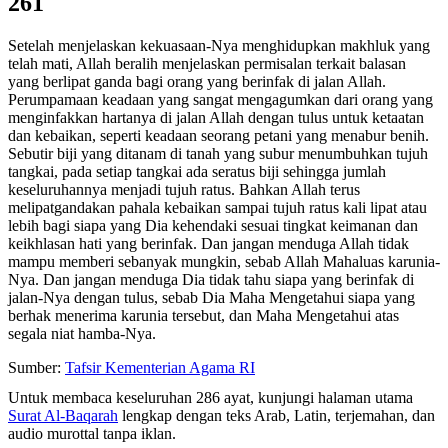
261
Setelah menjelaskan kekuasaan-Nya menghidupkan makhluk yang
telah mati, Allah beralih menjelaskan permisalan terkait balasan
yang berlipat ganda bagi orang yang berinfak di jalan Allah.
Perumpamaan keadaan yang sangat mengagumkan dari orang yang
menginfakkan hartanya di jalan Allah dengan tulus untuk ketaatan
dan kebaikan, seperti keadaan seorang petani yang menabur benih.
Sebutir biji yang ditanam di tanah yang subur menumbuhkan tujuh
tangkai, pada setiap tangkai ada seratus biji sehingga jumlah
keseluruhannya menjadi tujuh ratus. Bahkan Allah terus
melipatgandakan pahala kebaikan sampai tujuh ratus kali lipat atau
lebih bagi siapa yang Dia kehendaki sesuai tingkat keimanan dan
keikhlasan hati yang berinfak. Dan jangan menduga Allah tidak
mampu memberi sebanyak mungkin, sebab Allah Mahaluas karunia-
Nya. Dan jangan menduga Dia tidak tahu siapa yang berinfak di
jalan-Nya dengan tulus, sebab Dia Maha Mengetahui siapa yang
berhak menerima karunia tersebut, dan Maha Mengetahui atas
segala niat hamba-Nya.
Sumber:
Tafsir Kementerian Agama RI
Untuk membaca keseluruhan 286 ayat, kunjungi halaman utama
Surat Al-Baqarah
lengkap dengan teks Arab, Latin, terjemahan, dan
audio murottal tanpa iklan.