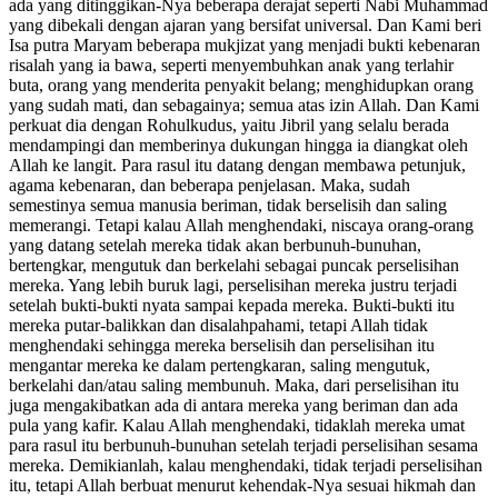
ada yang ditinggikan-Nya beberapa derajat seperti Nabi Muhammad
yang dibekali dengan ajaran yang bersifat universal. Dan Kami beri
Isa putra Maryam beberapa mukjizat yang menjadi bukti kebenaran
risalah yang ia bawa, seperti menyembuhkan anak yang terlahir
buta, orang yang menderita penyakit belang; menghidupkan orang
yang sudah mati, dan sebagainya; semua atas izin Allah. Dan Kami
perkuat dia dengan Rohulkudus, yaitu Jibril yang selalu berada
mendampingi dan memberinya dukungan hingga ia diangkat oleh
Allah ke langit. Para rasul itu datang dengan membawa petunjuk,
agama kebenaran, dan beberapa penjelasan. Maka, sudah
semestinya semua manusia beriman, tidak berselisih dan saling
memerangi. Tetapi kalau Allah menghendaki, niscaya orang-orang
yang datang setelah mereka tidak akan berbunuh-bunuhan,
bertengkar, mengutuk dan berkelahi sebagai puncak perselisihan
mereka. Yang lebih buruk lagi, perselisihan mereka justru terjadi
setelah bukti-bukti nyata sampai kepada mereka. Bukti-bukti itu
mereka putar-balikkan dan disalahpahami, tetapi Allah tidak
menghendaki sehingga mereka berselisih dan perselisihan itu
mengantar mereka ke dalam pertengkaran, saling mengutuk,
berkelahi dan/atau saling membunuh. Maka, dari perselisihan itu
juga mengakibatkan ada di antara mereka yang beriman dan ada
pula yang kafir. Kalau Allah menghendaki, tidaklah mereka umat
para rasul itu berbunuh-bunuhan setelah terjadi perselisihan sesama
mereka. Demikianlah, kalau menghendaki, tidak terjadi perselisihan
itu, tetapi Allah berbuat menurut kehendak-Nya sesuai hikmah dan