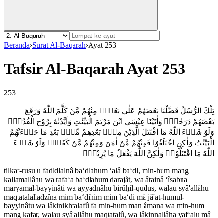
Beranda
›
Surat Al-Baqarah
›
Ayat 253
Tafsir Al-Baqarah Ayat 253
253
تِلْكَ الرُّسُلُ فَضَّلْنَا بَعْضَهُمْ عَلٰى بَعْضٍۘ مِنْهُمْ مَّنْ كَلَّمَ اللّٰهُ وَرَفَعَ
بَعْضَهُمْ دَرَجٰتٍۗ وَاٰتَيْنَا عِيْسَى ابْنَ مَرْيَمَ الْبَيِّنٰتِ وَاَيَّدْنٰهُ بِرُوْحِ الْقُدُسِۗ
وَلَوْ شَاۤءَ اللّٰهُ مَا اقْتَتَلَ الَّذِيْنَ مِنْۢ بَعْدِهِمْ مِّنْۢ بَعْدِ مَا جَاۤءَتْهُمُ
الْبَيِّنٰتُ وَلٰكِنِ اخْتَلَفُوْا فَمِنْهُمْ مَّنْ اٰمَنَ وَمِنْهُمْ مَّنْ كَفَرَۗ وَلَوْ شَاۤءَ
اللّٰهُ مَا اقْتَتَلُوْاۗ وَلٰكِنَّ اللّٰهَ يَفْعَلُ مَا يُرِيْدُࣖ
tilkar-rusulu fadldlalnâ ba‘dlahum ‘alâ ba‘dl, min-hum mang
kallamallâhu wa rafa‘a ba‘dlahum darajât, wa âtainâ ‘îsabna
maryamal-bayyinâti wa ayyadnâhu birûḫil-qudus, walau syâ'allâhu
maqtatalalladzîna mim ba‘dihim mim ba‘di mâ jâ'at-humul-
bayyinâtu wa lâkinikhtalafû fa min-hum man âmana wa min-hum
mang kafar, walau syâ'allâhu maqtatalû, wa lâkinnallâha yaf‘alu mâ