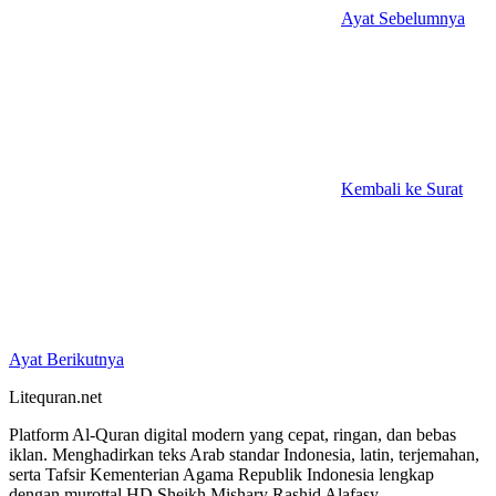
Ayat Sebelumnya
Kembali ke Surat
Ayat Berikutnya
Litequran.net
Platform Al-Quran digital modern yang cepat, ringan, dan bebas
iklan. Menghadirkan teks Arab standar Indonesia, latin, terjemahan,
serta Tafsir Kementerian Agama Republik Indonesia lengkap
dengan murottal HD Sheikh Mishary Rashid Alafasy.