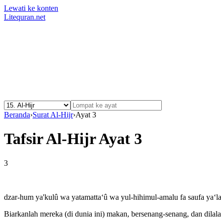
Lewati ke konten
Litequran.net
Beranda
›
Surat Al-Hijr
›
Ayat 3
Tafsir Al-Hijr Ayat 3
3
dzar-hum ya'kulû wa yatamatta‘û wa yul-hihimul-amalu fa saufa ya‘
Biarkanlah mereka (di dunia ini) makan, bersenang-senang, dan dila