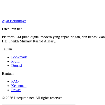
Ayat Berikutnya
Litequran.net
Platform Al-Quran digital modern yang cepat, ringan, dan bebas ikla
HD Sheikh Mishary Rashid Alafasy.
Tautan
Bookmark
Profil
Donasi
Bantuan
FAQ
Ketentuan
Privasi
© 2026 Litequran.net. All rights reserved.