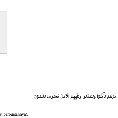
ذَرْهُمْ يَأْكُلُوْا وَيَتَمَتَّعُوْا وَيُلْهِهِمُ الْاَمَلُ فَسَوْفَ يَعْلَمُوْنَ
at perbuatannya).