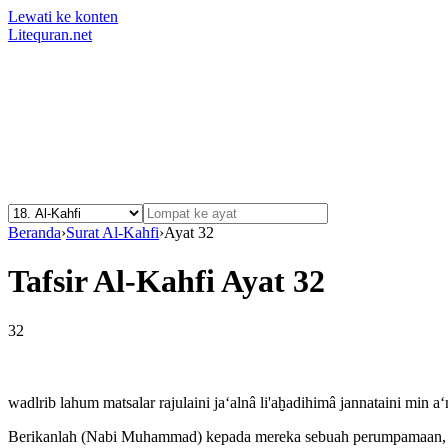
Lewati ke konten
Litequran.net
Beranda
›
Surat Al-Kahfi
›
Ayat 32
Tafsir Al-Kahfi Ayat 32
32
wadlrib lahum matsalar rajulaini ja‘alnâ li'aḫadihimâ jannataini mi
Berikanlah (Nabi Muhammad) kepada mereka sebuah perumpamaan, yait