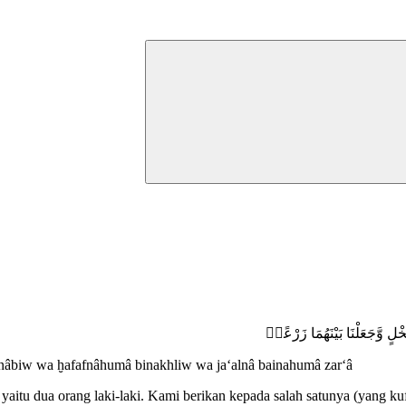
۞ ْلٍ وَّجَعَلْنَا بَيْنَهُمَا زَرْعًاۗ
n a‘nâbiw wa ḫafafnâhumâ binakhliw wa ja‘alnâ bainahumâ zar‘â
u dua orang laki-laki. Kami berikan kepada salah satunya (yang kuf