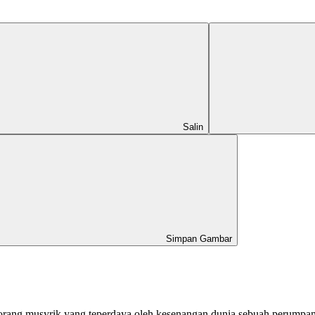
Salin
Simpan Gambar
ang musyrik yang teperdaya oleh kesenangan dunia sebuah perumpama