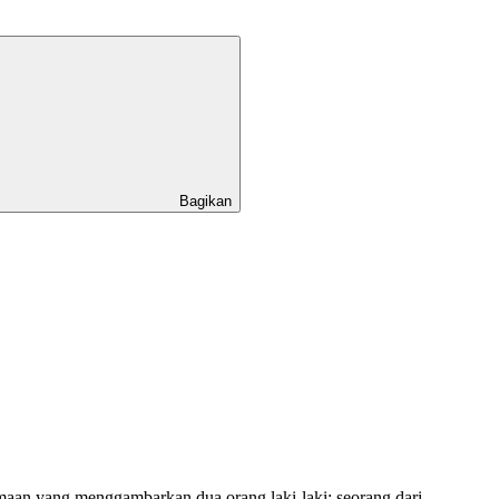
Bagikan
an yang menggambarkan dua orang laki-laki; seorang dari