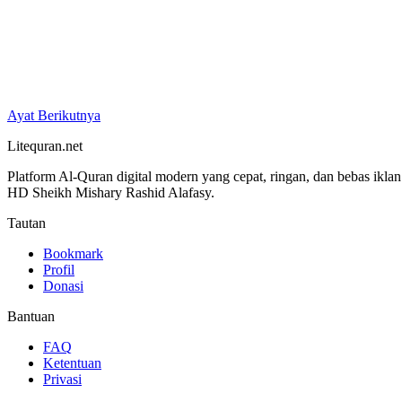
Ayat Berikutnya
Litequran.net
Platform Al-Quran digital modern yang cepat, ringan, dan bebas ikla
HD Sheikh Mishary Rashid Alafasy.
Tautan
Bookmark
Profil
Donasi
Bantuan
FAQ
Ketentuan
Privasi