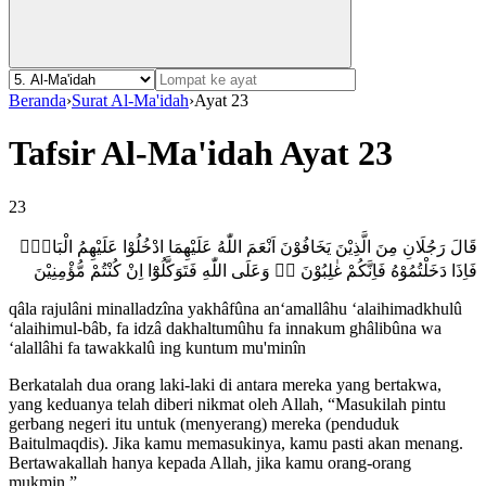
Beranda
›
Surat Al-Ma'idah
›
Ayat 23
Tafsir Al-Ma'idah Ayat 23
23
قَالَ رَجُلَانِ مِنَ الَّذِيْنَ يَخَافُوْنَ اَنْعَمَ اللّٰهُ عَلَيْهِمَا ادْخُلُوْا عَلَيْهِمُ الْبَابَۚ
فَاِذَا دَخَلْتُمُوْهُ فَاِنَّكُمْ غٰلِبُوْنَ ەۙ وَعَلَى اللّٰهِ فَتَوَكَّلُوْٓا اِنْ كُنْتُمْ مُّؤْمِنِيْنَ
qâla rajulâni minalladzîna yakhâfûna an‘amallâhu ‘alaihimadkhulû
‘alaihimul-bâb, fa idzâ dakhaltumûhu fa innakum ghâlibûna wa
‘alallâhi fa tawakkalû ing kuntum mu'minîn
Berkatalah dua orang laki-laki di antara mereka yang bertakwa,
yang keduanya telah diberi nikmat oleh Allah, “Masukilah pintu
gerbang negeri itu untuk (menyerang) mereka (penduduk
Baitulmaqdis). Jika kamu memasukinya, kamu pasti akan menang.
Bertawakallah hanya kepada Allah, jika kamu orang-orang
mukmin.”