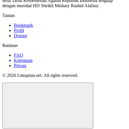
serta Tafsir Kementerian Agama Republik Indonesia lengkap
dengan murottal HD Sheikh Mishary Rashid Alafasy.
Tautan
Bookmark
Profil
Donasi
Bantuan
FAQ
Ketentuan
Privasi
© 2026 Litequran.net. All rights reserved.