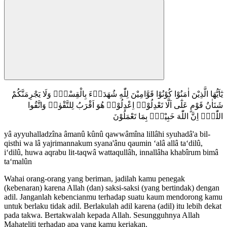
يٰٓاَيُّهَا الَّذِيْنَ اٰمَنُوْا كُوْنُوْا قَوَّامِيْنَ لِلّٰهِ شُهَدَاۤءَ بِالْقِسْطِۖ وَلَا يَجْرِمَنَّكُمْ
شَنَاٰنُ قَوْمٍ عَلٰٓى اَلَّا تَعْدِلُوْاۗ اِعْدِلُوْاۗ هُوَ اَقْرَبُ لِلتَّقْوٰىۖ وَاتَّقُوا
اللّٰهَۗ اِنَّ اللّٰهَ خَبِيْرٌۢ بِمَا تَعْمَلُوْنَ
yâ ayyuhalladzîna âmanû kûnû qawwâmîna lillâhi syuhadâ'a bil-
qisthi wa lâ yajrimannakum syana'ânu qaumin ‘alâ allâ ta‘dilû,
i‘dilû, huwa aqrabu lit-taqwâ wattaqullâh, innallâha khabîrum bimâ
ta‘malûn
Wahai orang-orang yang beriman, jadilah kamu penegak
(kebenaran) karena Allah (dan) saksi-saksi (yang bertindak) dengan
adil. Janganlah kebencianmu terhadap suatu kaum mendorong kamu
untuk berlaku tidak adil. Berlakulah adil karena (adil) itu lebih dekat
pada takwa. Bertakwalah kepada Allah. Sesungguhnya Allah
Mahateliti terhadap apa yang kamu kerjakan.