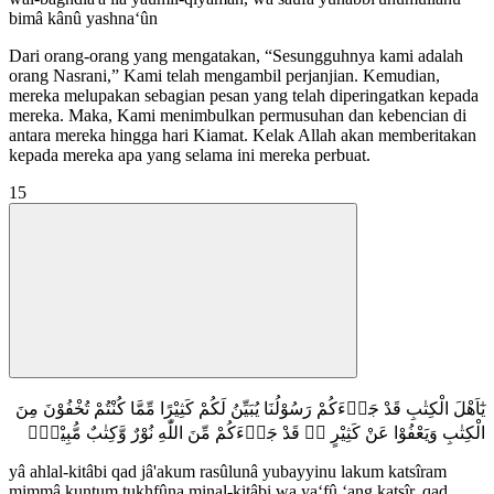
bimâ kânû yashna‘ûn
Dari orang-orang yang mengatakan, “Sesungguhnya kami adalah
orang Nasrani,” Kami telah mengambil perjanjian. Kemudian,
mereka melupakan sebagian pesan yang telah diperingatkan kepada
mereka. Maka, Kami menimbulkan permusuhan dan kebencian di
antara mereka hingga hari Kiamat. Kelak Allah akan memberitakan
kepada mereka apa yang selama ini mereka perbuat.
15
يٰٓاَهْلَ الْكِتٰبِ قَدْ جَاۤءَكُمْ رَسُوْلُنَا يُبَيِّنُ لَكُمْ كَثِيْرًا مِّمَّا كُنْتُمْ تُخْفُوْنَ مِنَ
الْكِتٰبِ وَيَعْفُوْا عَنْ كَثِيْرٍ ەۗ قَدْ جَاۤءَكُمْ مِّنَ اللّٰهِ نُوْرٌ وَّكِتٰبٌ مُّبِيْنٌۙ
yâ ahlal-kitâbi qad jâ'akum rasûlunâ yubayyinu lakum katsîram
mimmâ kuntum tukhfûna minal-kitâbi wa ya‘fû ‘ang katsîr, qad