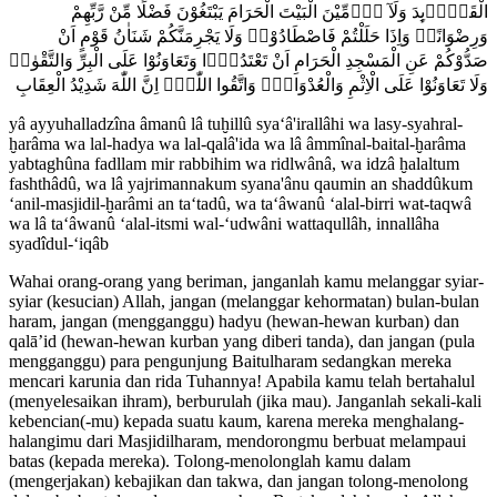
الْقَلَاۤىِٕدَ وَلَآ اٰۤمِّيْنَ الْبَيْتَ الْحَرَامَ يَبْتَغُوْنَ فَضْلًا مِّنْ رَّبِّهِمْ
وَرِضْوَانًاۗ وَاِذَا حَلَلْتُمْ فَاصْطَادُوْاۗ وَلَا يَجْرِمَنَّكُمْ شَنَاٰنُ قَوْمٍ اَنْ
صَدُّوْكُمْ عَنِ الْمَسْجِدِ الْحَرَامِ اَنْ تَعْتَدُوْۘا وَتَعَاوَنُوْا عَلَى الْبِرِّ وَالتَّقْوٰىۖ
وَلَا تَعَاوَنُوْا عَلَى الْاِثْمِ وَالْعُدْوَانِۖ وَاتَّقُوا اللّٰهَۗ اِنَّ اللّٰهَ شَدِيْدُ الْعِقَابِ
yâ ayyuhalladzîna âmanû lâ tuḫillû sya‘â'irallâhi wa lasy-syahral-
ḫarâma wa lal-hadya wa lal-qalâ'ida wa lâ âmmînal-baital-ḫarâma
yabtaghûna fadllam mir rabbihim wa ridlwânâ, wa idzâ ḫalaltum
fashthâdû, wa lâ yajrimannakum syana'ânu qaumin an shaddûkum
‘anil-masjidil-ḫarâmi an ta‘tadû, wa ta‘âwanû ‘alal-birri wat-taqwâ
wa lâ ta‘âwanû ‘alal-itsmi wal-‘udwâni wattaqullâh, innallâha
syadîdul-‘iqâb
Wahai orang-orang yang beriman, janganlah kamu melanggar syiar-
syiar (kesucian) Allah, jangan (melanggar kehormatan) bulan-bulan
haram, jangan (mengganggu) hadyu (hewan-hewan kurban) dan
qalā’id (hewan-hewan kurban yang diberi tanda), dan jangan (pula
mengganggu) para pengunjung Baitulharam sedangkan mereka
mencari karunia dan rida Tuhannya! Apabila kamu telah bertahalul
(menyelesaikan ihram), berburulah (jika mau). Janganlah sekali-kali
kebencian(-mu) kepada suatu kaum, karena mereka menghalang-
halangimu dari Masjidilharam, mendorongmu berbuat melampaui
batas (kepada mereka). Tolong-menolonglah kamu dalam
(mengerjakan) kebajikan dan takwa, dan jangan tolong-menolong