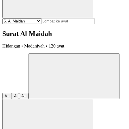
Surat Al Maidah
Hidangan • Madaniyah • 120 ayat
A−
A
A+