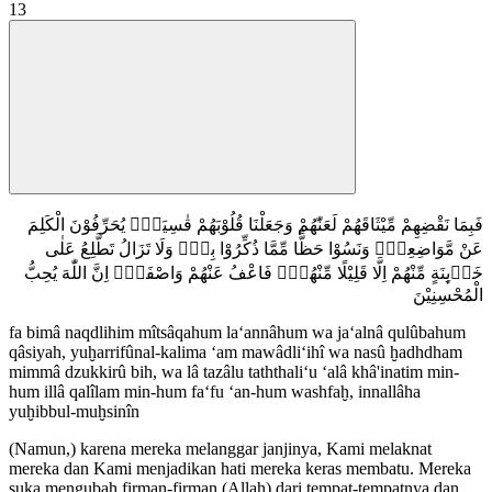
13
فَبِمَا نَقْضِهِمْ مِّيْثَاقَهُمْ لَعَنّٰهُمْ وَجَعَلْنَا قُلُوْبَهُمْ قٰسِيَةًۚ يُحَرِّفُوْنَ الْكَلِمَ
عَنْ مَّوَاضِعِهٖۙ وَنَسُوْا حَظًّا مِّمَّا ذُكِّرُوْا بِهٖۚ وَلَا تَزَالُ تَطَّلِعُ عَلٰى
خَاۤىِٕنَةٍ مِّنْهُمْ اِلَّا قَلِيْلًا مِّنْهُمْۖ فَاعْفُ عَنْهُمْ وَاصْفَحْۗ اِنَّ اللّٰهَ يُحِبُّ
الْمُحْسِنِيْنَ
fa bimâ naqdlihim mîtsâqahum la‘annâhum wa ja‘alnâ qulûbahum
qâsiyah, yuḫarrifûnal-kalima ‘am mawâdli‘ihî wa nasû ḫadhdham
mimmâ dzukkirû bih, wa lâ tazâlu taththali‘u ‘alâ khâ'inatim min-
hum illâ qalîlam min-hum fa‘fu ‘an-hum washfaḫ, innallâha
yuḫibbul-muḫsinîn
(Namun,) karena mereka melanggar janjinya, Kami melaknat
mereka dan Kami menjadikan hati mereka keras membatu. Mereka
suka mengubah firman-firman (Allah) dari tempat-tempatnya dan