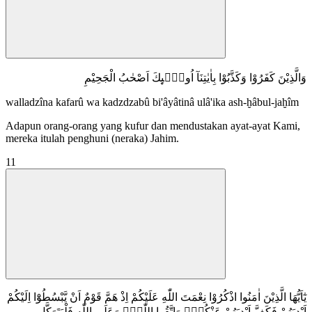
وَالَّذِيْنَ كَفَرُوْا وَكَذَّبُوْا بِاٰيٰتِنَآ اُولٰۤىِٕكَ اَصْحٰبُ الْجَحِيْمِ
walladzîna kafarû wa kadzdzabû bi'âyâtinâ ulâ'ika ash-ḫâbul-jaḫîm
Adapun orang-orang yang kufur dan mendustakan ayat-ayat Kami,
mereka itulah penghuni (neraka) Jahim.
11
يٰٓاَيُّهَا الَّذِيْنَ اٰمَنُوا اذْكُرُوْا نِعْمَتَ اللّٰهِ عَلَيْكُمْ اِذْ هَمَّ قَوْمٌ اَنْ يَّبْسُطُوْٓا اِلَيْكُمْ
اَيْدِيَهُمْ فَكَفَّ اَيْدِيَهُمْ عَنْكُمْۚ وَاتَّقُوا اللّٰهَۗ وَعَلَى اللّٰهِ فَلْيَتَوَكَّلِ