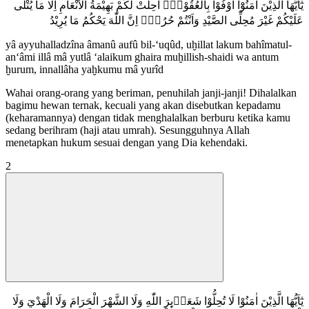
يٰٓاَيُّهَا الَّذِيْنَ اٰمَنُوْٓا اَوْفُوْا بِالْعُقُوْدِۗ اُحِلَّتْ لَكُمْ بَهِيْمَةُ الْاَنْعَامِ اِلَّا مَا يُتْلٰى
عَلَيْكُمْ غَيْرَ مُحِلِّى الصَّيْدِ وَاَنْتُمْ حُرُمٌۗ اِنَّ اللّٰهَ يَحْكُمُ مَا يُرِيْدُ
yâ ayyuhalladzîna âmanû aufû bil-‘uqûd, uḫillat lakum bahîmatul-
an‘âmi illâ mâ yutlâ ‘alaikum ghaira muḫillish-shaidi wa antum
ḫurum, innallâha yaḫkumu mâ yurîd
Wahai orang-orang yang beriman, penuhilah janji-janji! Dihalalkan
bagimu hewan ternak, kecuali yang akan disebutkan kepadamu
(keharamannya) dengan tidak menghalalkan berburu ketika kamu
sedang berihram (haji atau umrah). Sesungguhnya Allah
menetapkan hukum sesuai dengan yang Dia kehendaki.
2
يٰٓاَيُّهَا الَّذِيْنَ اٰمَنُوْا لَا تُحِلُّوْا شَعَاۤىِٕرَ اللّٰهِ وَلَا الشَّهْرَ الْحَرَامَ وَلَا الْهَدْيَ وَلَا