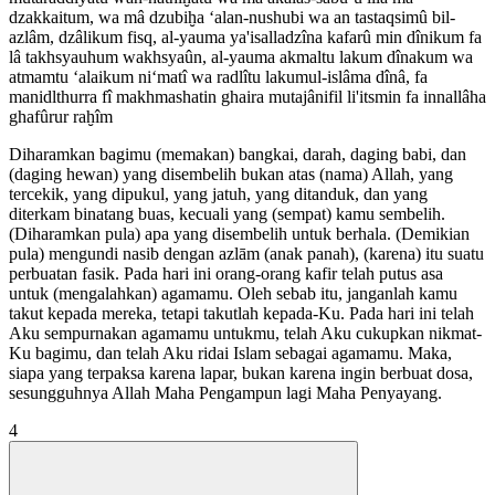
dzakkaitum, wa mâ dzubiḫa ‘alan-nushubi wa an tastaqsimû bil-
azlâm, dzâlikum fisq, al-yauma ya'isalladzîna kafarû min dînikum fa
lâ takhsyauhum wakhsyaûn, al-yauma akmaltu lakum dînakum wa
atmamtu ‘alaikum ni‘matî wa radlîtu lakumul-islâma dînâ, fa
manidlthurra fî makhmashatin ghaira mutajânifil li'itsmin fa innallâha
ghafûrur raḫîm
Diharamkan bagimu (memakan) bangkai, darah, daging babi, dan
(daging hewan) yang disembelih bukan atas (nama) Allah, yang
tercekik, yang dipukul, yang jatuh, yang ditanduk, dan yang
diterkam binatang buas, kecuali yang (sempat) kamu sembelih.
(Diharamkan pula) apa yang disembelih untuk berhala. (Demikian
pula) mengundi nasib dengan azlām (anak panah), (karena) itu suatu
perbuatan fasik. Pada hari ini orang-orang kafir telah putus asa
untuk (mengalahkan) agamamu. Oleh sebab itu, janganlah kamu
takut kepada mereka, tetapi takutlah kepada-Ku. Pada hari ini telah
Aku sempurnakan agamamu untukmu, telah Aku cukupkan nikmat-
Ku bagimu, dan telah Aku ridai Islam sebagai agamamu. Maka,
siapa yang terpaksa karena lapar, bukan karena ingin berbuat dosa,
sesungguhnya Allah Maha Pengampun lagi Maha Penyayang.
4