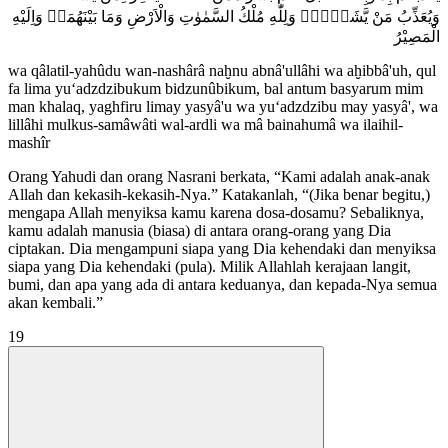
وَيُعَذِّبُ مَنْ يَّشَاۤءُۗ وَلِلّٰهِ مُلْكُ السَّمٰوٰتِ وَالْاَرْضِ وَمَا بَيْنَهُمَاۖ وَاِلَيْهِ
الْمَصِيْرُ
wa qâlatil-yahûdu wan-nashârâ naḫnu abnâ'ullâhi wa aḫibbâ'uh, qul
fa lima yu‘adzdzibukum bidzunûbikum, bal antum basyarum mim
man khalaq, yaghfiru limay yasyâ'u wa yu‘adzdzibu may yasyâ', wa
lillâhi mulkus-samâwâti wal-ardli wa mâ bainahumâ wa ilaihil-
mashîr
Orang Yahudi dan orang Nasrani berkata, “Kami adalah anak-anak
Allah dan kekasih-kekasih-Nya.” Katakanlah, “(Jika benar begitu,)
mengapa Allah menyiksa kamu karena dosa-dosamu? Sebaliknya,
kamu adalah manusia (biasa) di antara orang-orang yang Dia
ciptakan. Dia mengampuni siapa yang Dia kehendaki dan menyiksa
siapa yang Dia kehendaki (pula). Milik Allahlah kerajaan langit,
bumi, dan apa yang ada di antara keduanya, dan kepada-Nya semua
akan kembali.”
19