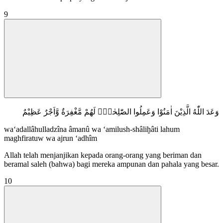
9
وَعَدَ اللّٰهُ الَّذِيْنَ اٰمَنُوْا وَعَمِلُوا الصّٰلِحٰتِۙ لَهُمْ مَّغْفِرَةٌ وَّاَجْرٌ عَظِيْمٌ
wa‘adallâhulladzîna âmanû wa ‘amilush-shâliḫâti lahum
maghfiratuw wa ajrun ‘adhîm
Allah telah menjanjikan kepada orang-orang yang beriman dan
beramal saleh (bahwa) bagi mereka ampunan dan pahala yang besar.
10