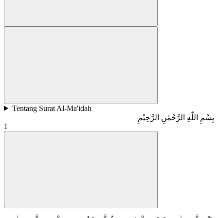
Tentang Surat Al-Ma'idah
بِسْمِ اللّٰهِ الرَّحْمٰنِ الرَّحِيْمِ
1