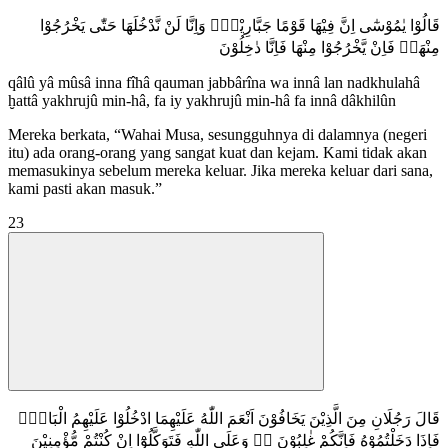
قَالُوْا يٰمُوْسٰٓى اِنَّ فِيْهَا قَوْمًا جَبَّارِيْنَۖ وَاِنَّا لَنْ نَّدْخُلَهَا حَتّٰى يَخْرُجُوْا
مِنْهَاۚ فَاِنْ يَّخْرُجُوْا مِنْهَا فَاِنَّا دٰخِلُوْنَ
qâlû yâ mûsâ inna fîhâ qauman jabbârîna wa innâ lan nadkhulahâ
ḫattâ yakhrujû min-hâ, fa iy yakhrujû min-hâ fa innâ dâkhilûn
Mereka berkata, “Wahai Musa, sesungguhnya di dalamnya (negeri
itu) ada orang-orang yang sangat kuat dan kejam. Kami tidak akan
memasukinya sebelum mereka keluar. Jika mereka keluar dari sana,
kami pasti akan masuk.”
23
قَالَ رَجُلَانِ مِنَ الَّذِيْنَ يَخَافُوْنَ اَنْعَمَ اللّٰهُ عَلَيْهِمَا ادْخُلُوْا عَلَيْهِمُ الْبَابَۚ
فَاِذَا دَخَلْتُمُوْهُ فَاِنَّكُمْ غٰلِبُوْنَ ەۙ وَعَلَى اللّٰهِ فَتَوَكَّلُوْٓا اِنْ كُنْتُمْ مُّؤْمِنِيْنَ