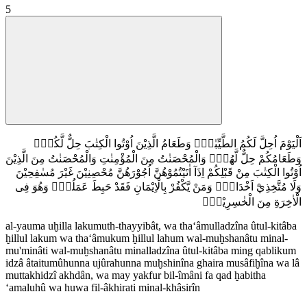
5
اَلْيَوْمَ اُحِلَّ لَكُمُ الطَّيِّبٰتُۗ وَطَعَامُ الَّذِيْنَ اُوْتُوا الْكِتٰبَ حِلٌّ لَّكُمْۖ
وَطَعَامُكُمْ حِلٌّ لَّهُمْۖ وَالْمُحْصَنٰتُ مِنَ الْمُؤْمِنٰتِ وَالْمُحْصَنٰتُ مِنَ الَّذِيْنَ
اُوْتُوا الْكِتٰبَ مِنْ قَبْلِكُمْ اِذَآ اٰتَيْتُمُوْهُنَّ اُجُوْرَهُنَّ مُحْصِنِيْنَ غَيْرَ مُسٰفِحِيْنَ
وَلَا مُتَّخِذِيْٓ اَخْدَانٍۗ وَمَنْ يَّكْفُرْ بِالْاِيْمَانِ فَقَدْ حَبِطَ عَمَلُهٗۖ وَهُوَ فِى
الْاٰخِرَةِ مِنَ الْخٰسِرِيْنَࣖ
al-yauma uḫilla lakumuth-thayyibât, wa tha‘âmulladzîna ûtul-kitâba
ḫillul lakum wa tha‘âmukum ḫillul lahum wal-muḫshanâtu minal-
mu'minâti wal-muḫshanâtu minalladzîna ûtul-kitâba ming qablikum
idzâ âtaitumûhunna ujûrahunna muḫshinîna ghaira musâfiḫîna wa lâ
muttakhidzî akhdân, wa may yakfur bil-îmâni fa qad ḫabitha
‘amaluhû wa huwa fil-âkhirati minal-khâsirîn