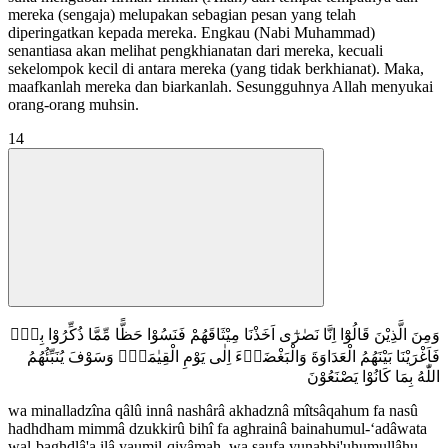
mereka (sengaja) melupakan sebagian pesan yang telah
diperingatkan kepada mereka. Engkau (Nabi Muhammad)
senantiasa akan melihat pengkhianatan dari mereka, kecuali
sekelompok kecil di antara mereka (yang tidak berkhianat). Maka,
maafkanlah mereka dan biarkanlah. Sesungguhnya Allah menyukai
orang-orang muhsin.
14
وَمِنَ الَّذِيْنَ قَالُوْٓا اِنَّا نَصٰرٰٓى اَخَذْنَا مِيْثَاقَهُمْ فَنَسُوْا حَظًّا مِّمَّا ذُكِّرُوْا بِهٖۖ
فَاَغْرَيْنَا بَيْنَهُمُ الْعَدَاوَةَ وَالْبَغْضَاۤءَ اِلٰى يَوْمِ الْقِيٰمَةِۗ وَسَوْفَ يُنَبِّئُهُمُ
اللّٰهُ بِمَا كَانُوْا يَصْنَعُوْنَ
wa minalladzîna qâlû innâ nashârâ akhadznâ mîtsâqahum fa nasû
hadhdham mimmâ dzukkirû bihî fa aghrainâ bainahumul-‘adâwata
wal-baghdlâ'a ilâ yaumil-qiyâmah, wa saufa yunabbi'uhumullâhu