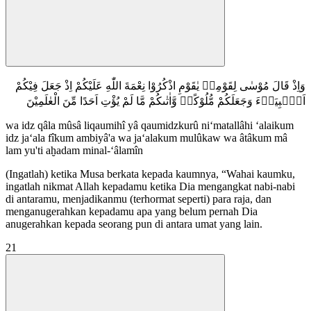
وَاِذْ قَالَ مُوْسٰى لِقَوْمِهٖ يٰقَوْمِ اذْكُرُوْا نِعْمَةَ اللّٰهِ عَلَيْكُمْ اِذْ جَعَلَ فِيْكُمْ
اَنْۢبِيَاۤءَ وَجَعَلَكُمْ مُّلُوْكًاۙ وَّاٰتٰىكُمْ مَّا لَمْ يُؤْتِ اَحَدًا مِّنَ الْعٰلَمِيْنَ
wa idz qâla mûsâ liqaumihî yâ qaumidzkurû ni‘matallâhi ‘alaikum
idz ja‘ala fîkum ambiyâ'a wa ja‘alakum mulûkaw wa âtâkum mâ
lam yu'ti aḫadam minal-‘âlamîn
(Ingatlah) ketika Musa berkata kepada kaumnya, “Wahai kaumku,
ingatlah nikmat Allah kepadamu ketika Dia mengangkat nabi-nabi
di antaramu, menjadikanmu (terhormat seperti) para raja, dan
menganugerahkan kepadamu apa yang belum pernah Dia
anugerahkan kepada seorang pun di antara umat yang lain.
21