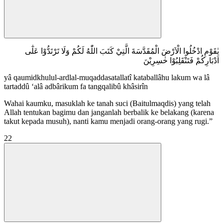
يٰقَوْمِ ادْخُلُوا الْاَرْضَ الْمُقَدَّسَةَ الَّتِيْ كَتَبَ اللّٰهُ لَكُمْ وَلَا تَرْتَدُّوْا عَلٰٓى
اَدْبَارِكُمْ فَتَنْقَلِبُوْا خٰسِرِيْنَ
yâ qaumidkhulul-ardlal-muqaddasatallatî kataballâhu lakum wa lâ
tartaddû ‘alâ adbârikum fa tangqalibû khâsirîn
Wahai kaumku, masuklah ke tanah suci (Baitulmaqdis) yang telah
Allah tentukan bagimu dan janganlah berbalik ke belakang (karena
takut kepada musuh), nanti kamu menjadi orang-orang yang rugi.”
22