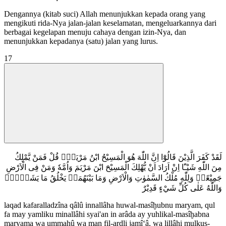
Dengannya (kitab suci) Allah menunjukkan kepada orang yang
mengikuti rida-Nya jalan-jalan keselamatan, mengeluarkannya dari
berbagai kegelapan menuju cahaya dengan izin-Nya, dan
menunjukkan kepadanya (satu) jalan yang lurus.
17
لَقَدْ كَفَرَ الَّذِيْنَ قَالُوْٓا اِنَّ اللّٰهَ هُوَ الْمَسِيْحُ ابْنُ مَرْيَمَۗ قُلْ فَمَنْ يَّمْلِكُ
مِنَ اللّٰهِ شَيْـًٔا اِنْ اَرَادَ اَنْ يُّهْلِكَ الْمَسِيْحَ ابْنَ مَرْيَمَ وَاُمَّهٗ وَمَنْ فِى الْاَرْضِ
جَمِيْعًاۗ وَلِلّٰهِ مُلْكُ السَّمٰوٰتِ وَالْاَرْضِ وَمَا بَيْنَهُمَاۗ يَخْلُقُ مَا يَشَاۤءُۗ
وَاللّٰهُ عَلٰى كُلِّ شَيْءٍ قَدِيْرٌ
laqad kafaralladzîna qâlû innallâha huwal-masîḫubnu maryam, qul
fa may yamliku minallâhi syai'an in arâda ay yuhlikal-masîḫabna
maryama wa ummahû wa man fil-ardli jamî‘â, wa lillâhi mulkus-