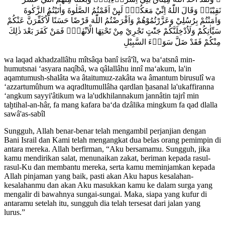
نَقِيْبًاۗ وَقَالَ اللّٰهُ اِنِّيْ مَعَكُمْۗ لَىِٕنْ اَقَمْتُمُ الصَّلٰوةَ وَاٰتَيْتُمُ الزَّكٰوةَ
وَاٰمَنْتُمْ بِرُسُلِيْ وَعَزَّرْتُمُوْهُمْ وَاَقْرَضْتُمُ اللّٰهَ قَرْضًا حَسَنًا لَّاُكَفِّرَنَّ عَنْكُمْ
سَيِّاٰتِكُمْ وَلَاُدْخِلَنَّكُمْ جَنّٰتٍ تَجْرِيْ مِنْ تَحْتِهَا الْاَنْهٰرُۚ فَمَنْ كَفَرَ بَعْدَ ذٰلِكَ
مِنْكُمْ فَقَدْ ضَلَّ سَوَاۤءَ السَّبِيْلِ
wa laqad akhadzallâhu mîtsâqa banî isrâ'îl, wa ba‘atsnâ min-
humutsnai ‘asyara naqîbâ, wa qâlallâhu innî ma‘akum, la'in
aqamtumush-shalâta wa âtaitumuz-zakâta wa âmantum birusulî wa
‘azzartumûhum wa aqradltumullâha qardlan ḫasanal la'ukaffiranna
‘angkum sayyi'âtikum wa la'udkhilannakum jannâtin tajrî min
taḫtihal-an-hâr, fa mang kafara ba‘da dzâlika mingkum fa qad dlalla
sawâ'as-sabîl
Sungguh, Allah benar-benar telah mengambil perjanjian dengan
Bani Israil dan Kami telah mengangkat dua belas orang pemimpin di
antara mereka. Allah berfirman, “Aku bersamamu. Sungguh, jika
kamu mendirikan salat, menunaikan zakat, beriman kepada rasul-
rasul-Ku dan membantu mereka, serta kamu meminjamkan kepada
Allah pinjaman yang baik, pasti akan Aku hapus kesalahan-
kesalahanmu dan akan Aku masukkan kamu ke dalam surga yang
mengalir di bawahnya sungai-sungai. Maka, siapa yang kufur di
antaramu setelah itu, sungguh dia telah tersesat dari jalan yang
lurus.”