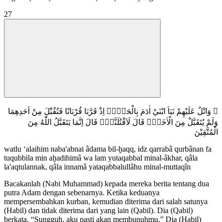
27
۞ وَاتْلُ عَلَيْهِمْ نَبَاَ ابْنَيْ اٰدَمَ بِالْحَقِّۘ اِذْ قَرَّبَا قُرْبَانًا فَتُقُبِّلَ مِنْ اَحَدِهِمَا
وَلَمْ يُتَقَبَّلْ مِنَ الْاٰخَرِۗ قَالَ لَاَقْتُلَنَّكَۗ قَالَ اِنَّمَا يَتَقَبَّلُ اللّٰهُ مِنَ
الْمُتَّقِيْنَ
watlu ‘alaihim naba'abnai âdama bil-ḫaqq, idz qarrabâ qurbânan fa
tuqubbila min aḫadihimâ wa lam yutaqabbal minal-âkhar, qâla
la'aqtulannak, qâla innamâ yataqabbalullâhu minal-muttaqîn
Bacakanlah (Nabi Muhammad) kepada mereka berita tentang dua
putra Adam dengan sebenarnya. Ketika keduanya
mempersembahkan kurban, kemudian diterima dari salah satunya
(Habil) dan tidak diterima dari yang lain (Qabil). Dia (Qabil)
berkata, “Sungguh, aku pasti akan membunuhmu.” Dia (Habil)