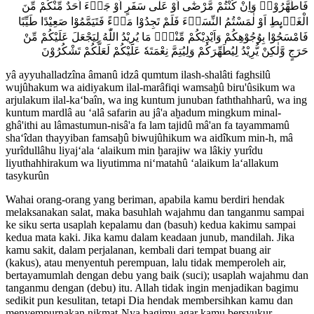
فَاطَّهَّرُوْاۗ وَاِنْ كُنْتُمْ مَّرْضٰٓى اَوْ عَلٰى سَفَرٍ اَوْ جَاۤءَ اَحَدٌ مِّنْكُمْ مِّنَ
الْغَاۤىِٕطِ اَوْ لٰمَسْتُمُ النِّسَاۤءَ فَلَمْ تَجِدُوْا مَاۤءً فَتَيَمَّمُوْا صَعِيْدًا طَيِّبًا
فَامْسَحُوْا بِوُجُوْهِكُمْ وَاَيْدِيْكُمْ مِّنْهُۗ مَا يُرِيْدُ اللّٰهُ لِيَجْعَلَ عَلَيْكُمْ مِّنْ
حَرَجٍ وَّلٰكِنْ يُّرِيْدُ لِيُطَهِّرَكُمْ وَلِيُتِمَّ نِعْمَتَهٗ عَلَيْكُمْ لَعَلَّكُمْ تَشْكُرُوْنَ
yâ ayyuhalladzîna âmanû idzâ qumtum ilash-shalâti faghsilû
wujûhakum wa aidiyakum ilal-marâfiqi wamsaḫû biru'ûsikum wa
arjulakum ilal-ka‘baîn, wa ing kuntum junuban faththahharû, wa ing
kuntum mardlâ au ‘alâ safarin au jâ'a aḫadum mingkum minal-
ghâ'ithi au lâmastumun-nisâ'a fa lam tajidû mâ'an fa tayammamû
sha‘îdan thayyiban famsaḫû biwujûhikum wa aidîkum min-h, mâ
yurîdullâhu liyaj‘ala ‘alaikum min ḫarajiw wa lâkiy yurîdu
liyuthahhirakum wa liyutimma ni‘matahû ‘alaikum la‘allakum
tasykurûn
Wahai orang-orang yang beriman, apabila kamu berdiri hendak
melaksanakan salat, maka basuhlah wajahmu dan tanganmu sampai
ke siku serta usaplah kepalamu dan (basuh) kedua kakimu sampai
kedua mata kaki. Jika kamu dalam keadaan junub, mandilah. Jika
kamu sakit, dalam perjalanan, kembali dari tempat buang air
(kakus), atau menyentuh perempuan, lalu tidak memperoleh air,
bertayamumlah dengan debu yang baik (suci); usaplah wajahmu dan
tanganmu dengan (debu) itu. Allah tidak ingin menjadikan bagimu
sedikit pun kesulitan, tetapi Dia hendak membersihkan kamu dan
menyempurnakan nikmat-Nya bagimu agar kamu bersyukur.