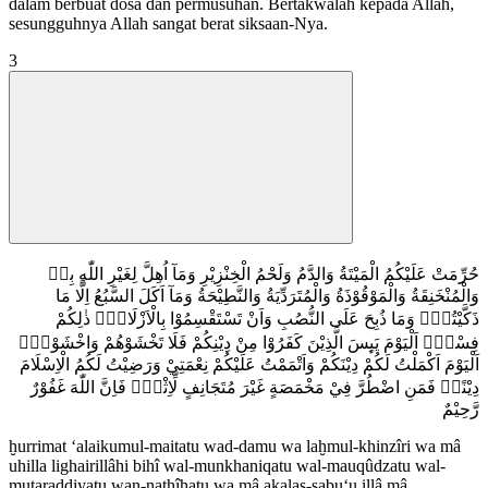
dalam berbuat dosa dan permusuhan. Bertakwalah kepada Allah,
sesungguhnya Allah sangat berat siksaan-Nya.
3
حُرِّمَتْ عَلَيْكُمُ الْمَيْتَةُ وَالدَّمُ وَلَحْمُ الْخِنْزِيْرِ وَمَآ اُهِلَّ لِغَيْرِ اللّٰهِ بِهٖ
وَالْمُنْخَنِقَةُ وَالْمَوْقُوْذَةُ وَالْمُتَرَدِّيَةُ وَالنَّطِيْحَةُ وَمَآ اَكَلَ السَّبُعُ اِلَّا مَا
ذَكَّيْتُمْۗ وَمَا ذُبِحَ عَلَى النُّصُبِ وَاَنْ تَسْتَقْسِمُوْا بِالْاَزْلَامِۗ ذٰلِكُمْ
فِسْقٌۗ اَلْيَوْمَ يَىِٕسَ الَّذِيْنَ كَفَرُوْا مِنْ دِيْنِكُمْ فَلَا تَخْشَوْهُمْ وَاخْشَوْنِۗ
اَلْيَوْمَ اَكْمَلْتُ لَكُمْ دِيْنَكُمْ وَاَتْمَمْتُ عَلَيْكُمْ نِعْمَتِيْ وَرَضِيْتُ لَكُمُ الْاِسْلَامَ
دِيْنًاۗ فَمَنِ اضْطُرَّ فِيْ مَخْمَصَةٍ غَيْرَ مُتَجَانِفٍ لِّاِثْمٍۙ فَاِنَّ اللّٰهَ غَفُوْرٌ
رَّحِيْمٌ
ḫurrimat ‘alaikumul-maitatu wad-damu wa laḫmul-khinzîri wa mâ
uhilla lighairillâhi bihî wal-munkhaniqatu wal-mauqûdzatu wal-
mutaraddiyatu wan-nathîḫatu wa mâ akalas-sabu‘u illâ mâ