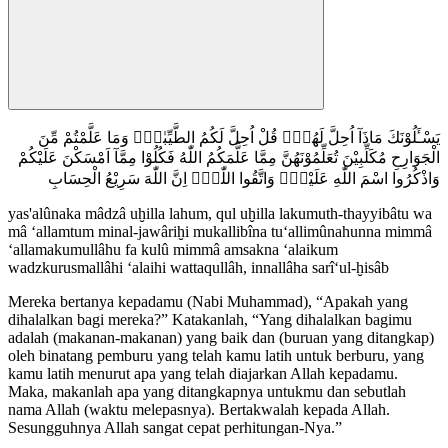
يَسْـَٔلُوْنَكَ مَاذَآ اُحِلَّ لَهُمْۗ قُلْ اُحِلَّ لَكُمُ الطَّيِّبٰتُۙ وَمَا عَلَّمْتُمْ مِّنَ
الْجَوَارِحِ مُكَلِّبِيْنَ تُعَلِّمُوْنَهُنَّ مِمَّا عَلَّمَكُمُ اللّٰهُ فَكُلُوْا مِمَّآ اَمْسَكْنَ عَلَيْكُمْ
وَاذْكُرُوا اسْمَ اللّٰهِ عَلَيْهِۖ وَاتَّقُوا اللّٰهَۗ اِنَّ اللّٰهَ سَرِيْعُ الْحِسَابِ
yas'alûnaka mâdzâ uḫilla lahum, qul uḫilla lakumuth-thayyibâtu wa
mâ ‘allamtum minal-jawâriḫi mukallibîna tu‘allimûnahunna mimmâ
‘allamakumullâhu fa kulû mimmâ amsakna ‘alaikum
wadzkurusmallâhi ‘alaihi wattaqullâh, innallâha sarî‘ul-ḫisâb
Mereka bertanya kepadamu (Nabi Muhammad), “Apakah yang
dihalalkan bagi mereka?” Katakanlah, “Yang dihalalkan bagimu
adalah (makanan-makanan) yang baik dan (buruan yang ditangkap)
oleh binatang pemburu yang telah kamu latih untuk berburu, yang
kamu latih menurut apa yang telah diajarkan Allah kepadamu.
Maka, makanlah apa yang ditangkapnya untukmu dan sebutlah
nama Allah (waktu melepasnya). Bertakwalah kepada Allah.
Sesungguhnya Allah sangat cepat perhitungan-Nya.”