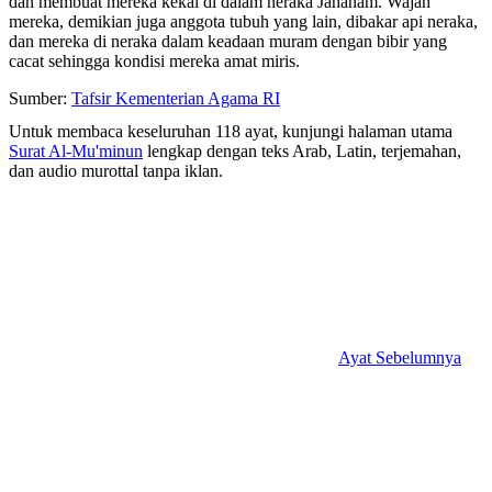
dan membuat mereka kekal di dalam neraka Jahanam. Wajah
mereka, demikian juga anggota tubuh yang lain, dibakar api neraka,
dan mereka di neraka dalam keadaan muram dengan bibir yang
cacat sehingga kondisi mereka amat miris.
Sumber:
Tafsir Kementerian Agama RI
Untuk membaca keseluruhan 118 ayat, kunjungi halaman utama
Surat Al-Mu'minun
lengkap dengan teks Arab, Latin, terjemahan,
dan audio murottal tanpa iklan.
Ayat Sebelumnya