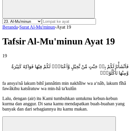
Beranda
›
Surat Al-Mu'minun
›
Ayat 19
Tafsir Al-Mu'minun Ayat 19
19
فَاَنْشَأْنَا لَكُمْ بِهٖ جَنّٰتٍ مِّنْ نَّخِيْلٍ وَّاَعْنَابٍۘ لَكُمْ فِيْهَا فَوَاكِهُ كَثِيْرَةٌ
وَّمِنْهَا تَأْكُلُوْنَۙ
fa ansya'nâ lakum bihî jannâtim min nakhîliw wa a‘nâb, lakum fîhâ
fawâkihu katsîratuw wa min-hâ ta'kulûn
Lalu, dengan (air) itu Kami tumbuhkan untukmu kebun-kebun
kurma dan anggur. Di sana kamu mendapatkan buah-buahan yang
banyak dan dari sebagiannya itu kamu makan.