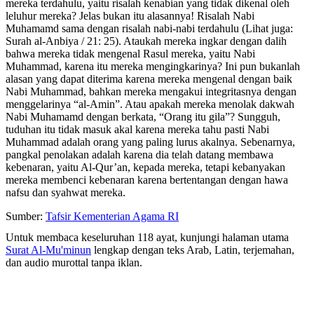
mereka terdahulu, yaitu risalah kenabian yang tidak dikenal oleh
leluhur mereka? Jelas bukan itu alasannya! Risalah Nabi
Muhamamd sama dengan risalah nabi-nabi terdahulu (Lihat juga:
Surah al-Anbiya / 21: 25). Ataukah mereka ingkar dengan dalih
bahwa mereka tidak mengenal Rasul mereka, yaitu Nabi
Muhammad, karena itu mereka mengingkarinya? Ini pun bukanlah
alasan yang dapat diterima karena mereka mengenal dengan baik
Nabi Muhammad, bahkan mereka mengakui integritasnya dengan
menggelarinya “al-Amin”. Atau apakah mereka menolak dakwah
Nabi Muhamamd dengan berkata, “Orang itu gila”? Sungguh,
tuduhan itu tidak masuk akal karena mereka tahu pasti Nabi
Muhammad adalah orang yang paling lurus akalnya. Sebenarnya,
pangkal penolakan adalah karena dia telah datang membawa
kebenaran, yaitu Al-Qur’an, kepada mereka, tetapi kebanyakan
mereka membenci kebenaran karena bertentangan dengan hawa
nafsu dan syahwat mereka.
Sumber:
Tafsir Kementerian Agama RI
Untuk membaca keseluruhan 118 ayat, kunjungi halaman utama
Surat Al-Mu'minun
lengkap dengan teks Arab, Latin, terjemahan,
dan audio murottal tanpa iklan.