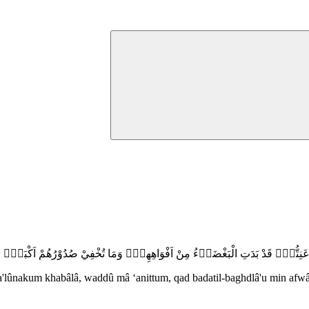
ُوْا مَا عَنِتُّمْۚ قَدْ بَدَتِ الْبَغْضَاۤءُ مِنْ اَفْوَاهِهِمْۖ وَمَا تُخْفِيْ صُدُوْرُهُمْ اَكْبَرُۗ قَدْ بَ
ya'lûnakum khabâlâ, waddû mâ ‘anittum, qad badatil-baghdlâ'u min af