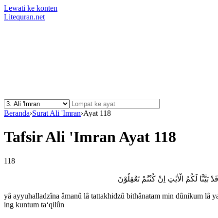
Lewati ke konten
Litequran.net
Beranda
›
Surat Ali 'Imran
›
Ayat 118
Tafsir Ali 'Imran Ayat 118
118
يَّنَّا لَكُمُ الْاٰيٰتِ اِنْ كُنْتُمْ تَعْقِلُوْنَ
yâ ayyuhalladzîna âmanû lâ tattakhidzû bithânatam min dûnikum lâ 
ing kuntum ta‘qilûn