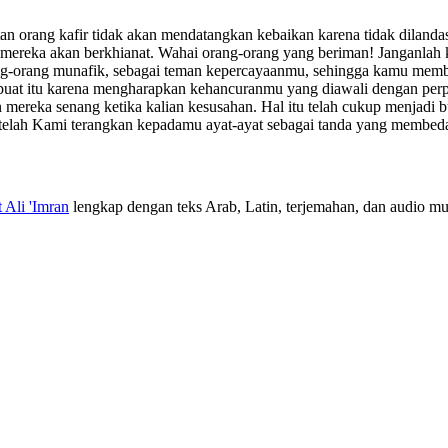
n orang kafir tidak akan mendatangkan kebaikan karena tidak dilanda
a mereka akan berkhianat. Wahai orang-orang yang beriman! Janganlah
rang-orang munafik, sebagai teman kepercayaanmu, sehingga kamu memb
t itu karena mengharapkan kehancuranmu yang diawali dengan perpeca
ereka senang ketika kalian kesusahan. Hal itu telah cukup menjadi b
telah Kami terangkan kepadamu ayat-ayat sebagai tanda yang membeda
t Ali 'Imran
lengkap dengan teks Arab, Latin, terjemahan, dan audio mur