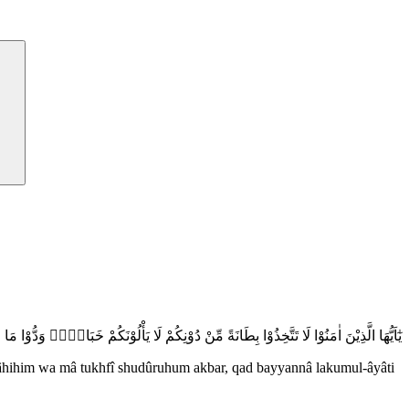
يٰٓاَيُّهَا الَّذِيْنَ اٰمَنُوْا لَا تَتَّخِذُوْا بِطَانَةً مِّنْ دُوْنِكُمْ لَا يَأْلُوْنَكُمْ خَبَالًاۗ وَدّ
wâhihim wa mâ tukhfî shudûruhum akbar, qad bayyannâ lakumul-âyâti